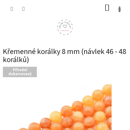
Přejít
NÁKUP
na
obsah
KOŠÍK
Křemenné korálky 8 mm (návlek 46 - 48
korálků)
Přírodní
dobarvovaný