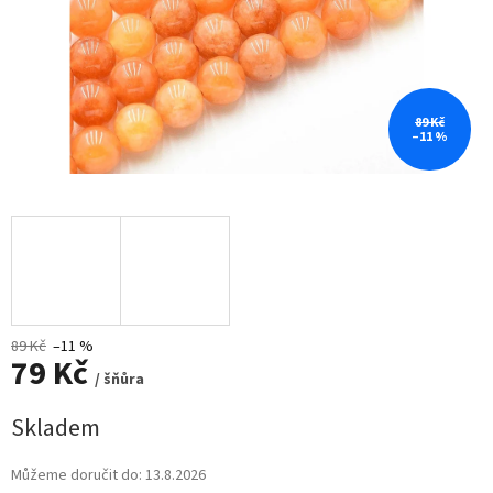
89 Kč
–11 %
89 Kč
–11 %
79 Kč
/ šňůra
Měrná
Skladem
cena:
Můžeme doručit do:
13.8.2026