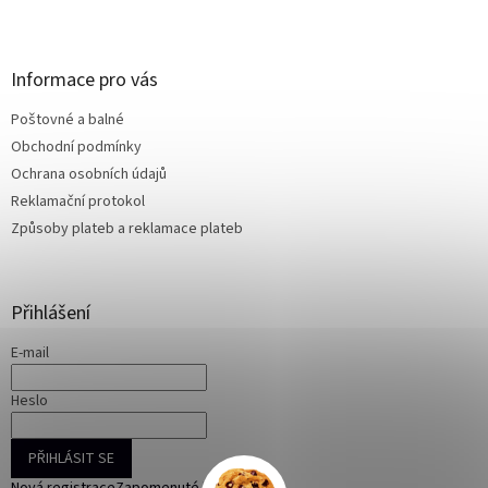
Z
á
p
a
Informace pro vás
t
Poštovné a balné
í
Obchodní podmínky
Ochrana osobních údajů
Reklamační protokol
Způsoby plateb a reklamace plateb
Přihlášení
E-mail
Heslo
PŘIHLÁSIT SE
Nová registrace
Zapomenuté heslo