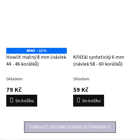
89 Kč
–11 %
Howlit matný 8 mm (návlek
Křišťál syntetický 6 mm
44 - 46 korálků)
(návlek 58 - 60 korálků)
Skladem
Skladem
79 Kč
59 Kč
Do košíku
Do košíku
ZOBRAZIT VŠECHNY SOUVISEJÍCÍ PRODUKTY