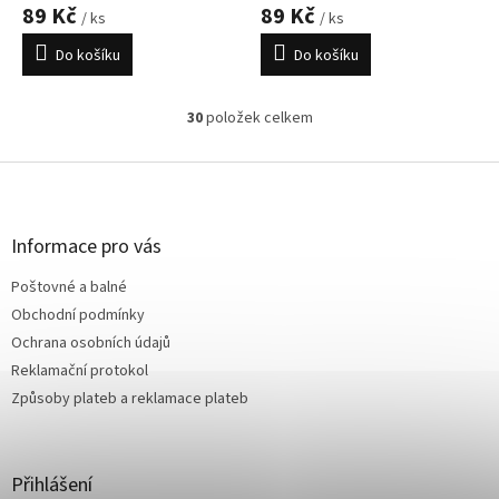
89 Kč
89 Kč
/ ks
/ ks
Do košíku
Do košíku
30
položek celkem
O
v
l
Z
á
á
d
p
a
a
Informace pro vás
c
t
í
Poštovné a balné
í
p
Obchodní podmínky
r
v
Ochrana osobních údajů
k
Reklamační protokol
y
Způsoby plateb a reklamace plateb
v
ý
p
i
Přihlášení
s