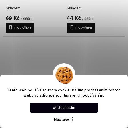
Skladem
Skladem
69 Kč
44 Kč
/ šňůra
/ šňůra
Do košíku
Do košíku
Jaspis Picasso 4 mm (návlek
Achát stromový 4 mm
Tento web používá soubory cookie. Dalším procházením tohoto
webu vyjadřujete souhlas s jejich používáním.
86 - 88 korálků)
(návlek 86 - 88 korálků)
Souhlasím
Skladem
Skladem
39 Kč
45 Kč
Nastavení
/ šňůra
/ šňůra