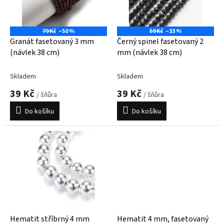
p
r
o
79 Kč
–50 %
59 Kč
–33 %
d
Granát fasetovaný 3 mm
Černý spinel fasetovaný 2
u
(návlek 38 cm)
mm (návlek 38 cm)
k
t
Skladem
Skladem
ů
39 Kč
39 Kč
/ šňůra
/ šňůra
Do košíku
Do košíku
Hematit stříbrný 4 mm
Hematit 4 mm, fasetovaný