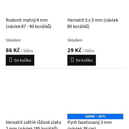
Rodonit matný 4 mm
Hematit 5 x 3 mm (návlek
(návlek 87 - 90 korálků)
80 korálků)
Skladem
Skladem
86 Kč
29 Kč
/ šňůra
/ šňůra
Do košíku
Do košíku
119 Kč
–16 %
Hematit světlé růžové zlato
Pyrit fasetovaný 3 mm
2 mm (návlek 185 korálků)
(návlek 38 cm)