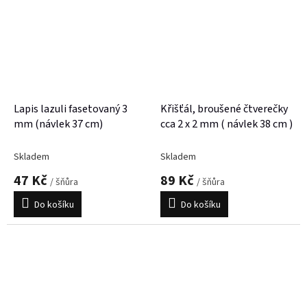
Lapis lazuli fasetovaný 3
Křišťál, broušené čtverečky
mm (návlek 37 cm)
cca 2 x 2 mm ( návlek 38 cm )
Skladem
Skladem
47 Kč
89 Kč
/ šňůra
/ šňůra
Do košíku
Do košíku