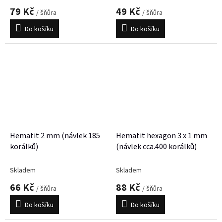
79 Kč
49 Kč
/ šňůra
/ šňůra
Do košíku
Do košíku
Hematit 2 mm (návlek 185
Hematit hexagon 3 x 1 mm
korálků)
(návlek cca.400 korálků)
Skladem
Skladem
66 Kč
88 Kč
/ šňůra
/ šňůra
Do košíku
Do košíku