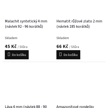
Malachit syntetický 4 mm
Hematit růžové zlato 2 mm
(návlek 92 - 96 korálků)
(návlek 185 korálků)
Skladem
Skladem
45 Kč
66 Kč
/ šňůra
/ šňůra
Do košíku
Do košíku
Láva 4 mm (návlek 88 - 90
Amazonitové rondelky