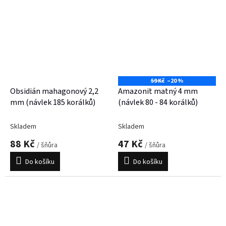
59 Kč
–20 %
Obsidián mahagonový 2,2
Amazonit matný 4 mm
mm (návlek 185 korálků)
(návlek 80 - 84 korálků)
Skladem
Skladem
88 Kč
47 Kč
/ šňůra
/ šňůra
Do košíku
Do košíku