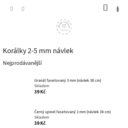
Přejít
NÁKUP
na
obsah
KOŠÍK
Korálky 2-5 mm návlek
Nejprodávanější
Granát fasetovaný 3 mm (návlek 38 cm)
Skladem
39 Kč
Černý spinel fasetovaný 2 mm (návlek 38 cm)
Skladem
39 Kč