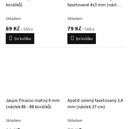
korálků)
fasetované 4x3 mm (návlek
38 cm)
Skladem
Skladem
69 Kč
79 Kč
/ šňůra
/ šňůra
Do košíku
Do košíku
Jaspis Picasso matný 4 mm
Apatit zelený fasetovaný 3,4
(návlek 86 - 88 korálků)
mm (návlek 37 cm)
Skladem
Skladem