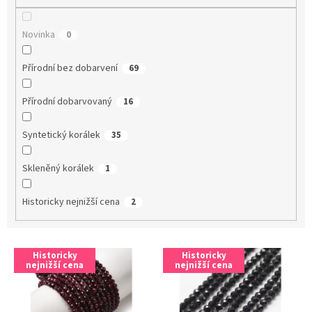
Novinka
0
Přírodní bez dobarvení
69
Přírodní dobarvovaný
16
Syntetický korálek
35
Skleněný korálek
1
Historicky nejnižší cena
2
V
Historicky
Historicky
ý
nejnižší cena
nejnižší cena
p
i
s