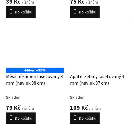
39 Kč
75 Kč
/ šňůra
/ šňůra
Do košíku
Do košíku
119 Kč
–33 %
Měsíční kámen fasetovaný 3
Apatit zelený fasetovaný 4
mm (návlek 38 cm)
mm (návlek 37 cm)
Skladem
Skladem
79 Kč
109 Kč
/ šňůra
/ šňůra
Do košíku
Do košíku