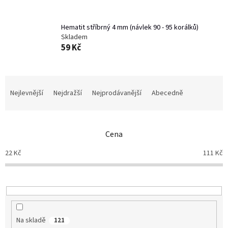
Hematit stříbrný 4 mm (návlek 90 - 95 korálků)
Skladem
59 Kč
Ř
a
Nejlevnější
Nejdražší
Nejprodávanější
Abecedně
z
e
n
Cena
í
p
22
Kč
111
Kč
r
o
d
u
k
t
Na skladě
121
ů