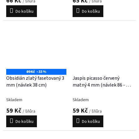
66 Kč
65 Kč
/ šňůra
/ šňůra
Do košíku
Do košíku
89 Kč
–33 %
Obsidián zlatý fasetovaný 3
Jaspis picasso červený
mm (návlek 38 cm)
matný 4 mm (návlek 86 - 88
korálků)
Skladem
Skladem
59 Kč
59 Kč
/ šňůra
/ šňůra
Do košíku
Do košíku