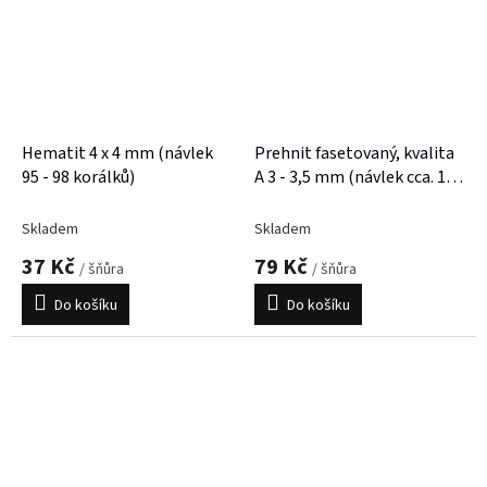
Hematit 4 x 4 mm (návlek
Prehnit fasetovaný, kvalita
95 - 98 korálků)
A 3 - 3,5 mm (návlek cca. 150
korálků)
Skladem
Skladem
37 Kč
79 Kč
/ šňůra
/ šňůra
Do košíku
Do košíku