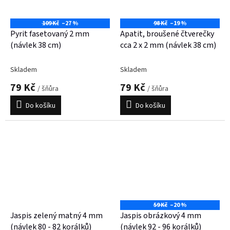
109 Kč
–27 %
98 Kč
–19 %
Pyrit fasetovaný 2 mm
Apatit, broušené čtverečky
(návlek 38 cm)
cca 2 x 2 mm (návlek 38 cm)
Skladem
Skladem
79 Kč
79 Kč
/ šňůra
/ šňůra
Do košíku
Do košíku
59 Kč
–20 %
Jaspis zelený matný 4 mm
Jaspis obrázkový 4 mm
(návlek 80 - 82 korálků)
(návlek 92 - 96 korálků)