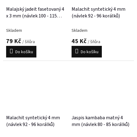
Malajský jadeit fasetovaný 4
Malachit syntetický 4 mm
x 3 mm (návlek 100 - 115
(návlek 92 - 96 korálků)
korálků)
Skladem
Skladem
79 Kč
45 Kč
/ šňůra
/ šňůra
Do košíku
Do košíku
Malachit syntetický 4 mm
Jaspis kambaba matný 4
(návlek 92 - 96 korálků)
mm (návlek 80 - 85 korálků)