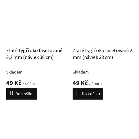
Zlaté tygří oko fasetované
Zlaté tygří oko fasetované 2
3,2 mm (návlek 38 cm)
mm (návlek 38 cm)
Skladem
Skladem
49 Kč
49 Kč
/ šňůra
/ šňůra
Do košíku
Do košíku