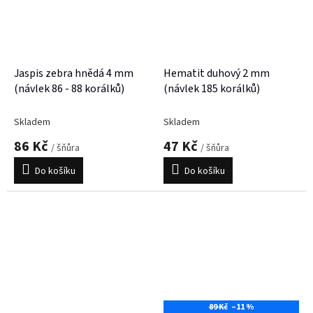
Jaspis zebra hnědá 4 mm
Hematit duhový 2 mm
(návlek 86 - 88 korálků)
(návlek 185 korálků)
Skladem
Skladem
86 Kč
47 Kč
/ šňůra
/ šňůra
Do košíku
Do košíku
89 Kč
–11 %