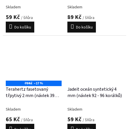
Skladem
Skladem
59 Kč
89 Kč
/ šňůra
/ šňůra
Do košíku
Do košíku
79 Kč
–17 %
Terahertz fasetovaný
Jadeit oceán syntetický 4
třpytivý 2 mm (návlek 39
mm (návlek 92 - 96 korálků)
cm)
Skladem
Skladem
65 Kč
59 Kč
/ šňůra
/ šňůra