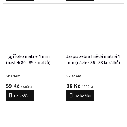
Tygří oko matné 4 mm
Jaspis zebra hnědá matná 4
(návlek 80 - 85 korálků)
mm (návlek 86 - 88 korálků)
Skladem
Skladem
59 Kč
86 Kč
/ šňůra
/ šňůra
Do košíku
Do košíku