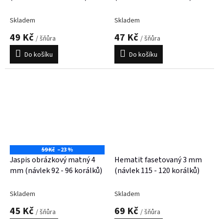
Skladem
Skladem
49 Kč
47 Kč
/ šňůra
/ šňůra
Do košíku
Do košíku
59 Kč
–23 %
Jaspis obrázkový matný 4
Hematit fasetovaný 3 mm
mm (návlek 92 - 96 korálků)
(návlek 115 - 120 korálků)
Skladem
Skladem
45 Kč
69 Kč
/ šňůra
/ šňůra