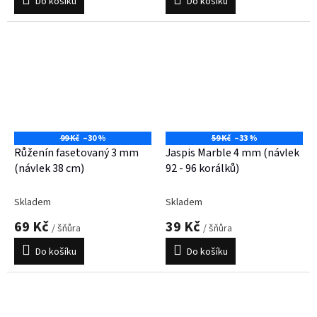
Do košíku
Do košíku
99 Kč
–30 %
59 Kč
–33 %
Růženín fasetovaný 3 mm
Jaspis Marble 4 mm (návlek
(návlek 38 cm)
92 - 96 korálků)
Skladem
Skladem
69 Kč
39 Kč
/ šňůra
/ šňůra
Do košíku
Do košíku