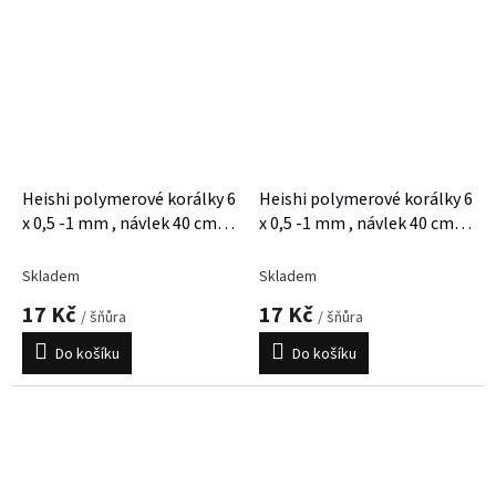
Heishi polymerové korálky 6
Heishi polymerové korálky 6
x 0,5 -1 mm , návlek 40 cm,
x 0,5 -1 mm , návlek 40 cm,
cca 300 korálků
cca 300 korálků
Skladem
Skladem
17 Kč
17 Kč
/ šňůra
/ šňůra
Do košíku
Do košíku