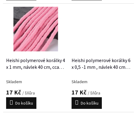
Heishi polymerové korálky 4
Heishi polymerové korálky 6
x 1 mm, návlek 40 cm, cca
x 0,5 -1 mm , návlek 40 cm,
380 korálků
cca 300 korálků
Skladem
Skladem
17 Kč
17 Kč
/ šňůra
/ šňůra
Do košíku
Do košíku