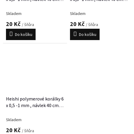
cca 300 korálků
cca 300 korálků
Skladem
Skladem
20 Kč
20 Kč
/ šňůra
/ šňůra
Do košíku
Do košíku
Heishi polymerové korálky 6
x 0,5 -1 mm , návlek 40 cm,
cca 300 korálků
Skladem
20 Kč
/ šňůra