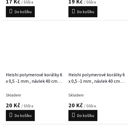
17 Kč
19 Kč
/ šňůra
/ šňůra
Do košíku
Do košíku
Heishi polymerové korálky 6
Heishi polymerové korálky 6
x 0,5 -1 mm , návlek 40 cm,
x 0,5 -1 mm , návlek 40 cm,
cca 300 korálků
cca 300 korálků
Skladem
Skladem
20 Kč
20 Kč
/ šňůra
/ šňůra
Do košíku
Do košíku