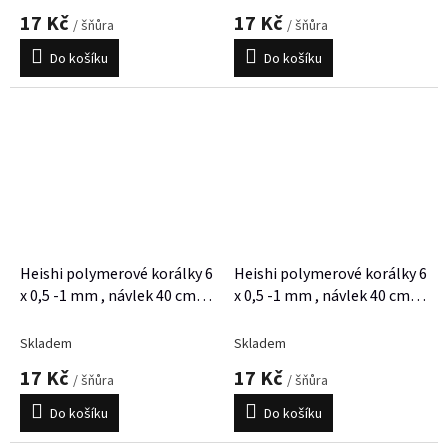
17 Kč
17 Kč
/ šňůra
/ šňůra
Do košíku
Do košíku
Heishi polymerové korálky 6
Heishi polymerové korálky 6
x 0,5 -1 mm , návlek 40 cm,
x 0,5 -1 mm , návlek 40 cm,
cca 300 korálků
cca 300 korálků
Skladem
Skladem
17 Kč
17 Kč
/ šňůra
/ šňůra
Do košíku
Do košíku