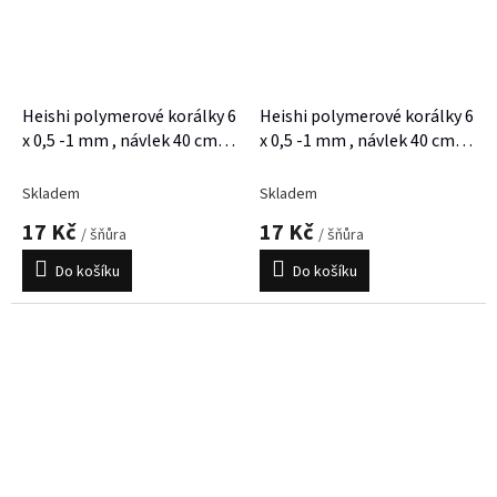
Heishi polymerové korálky 6
Heishi polymerové korálky 6
x 0,5 -1 mm , návlek 40 cm,
x 0,5 -1 mm , návlek 40 cm,
cca 300 korálků
cca 300 korálků
Skladem
Skladem
17 Kč
17 Kč
/ šňůra
/ šňůra
Do košíku
Do košíku