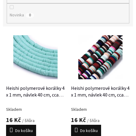
Novinka
0
V
ý
p
i
s
p
r
o
d
Heishi polymerové korálky 4
Heishi polymerové korálky 4
u
x 1 mm, návlek 40 cm, cca
x 1 mm, návlek 40 cm, cca
k
380 korálků
380 korálků
t
Skladem
Skladem
ů
16 Kč
16 Kč
/ šňůra
/ šňůra
Do košíku
Do košíku