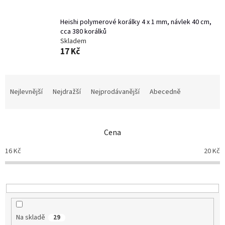
Heishi polymerové korálky 4 x 1 mm, návlek 40 cm,
cca 380 korálků
Skladem
17 Kč
Ř
a
Nejlevnější
Nejdražší
Nejprodávanější
Abecedně
z
e
n
Cena
í
p
16
Kč
20
Kč
r
o
d
u
k
t
Na skladě
29
ů