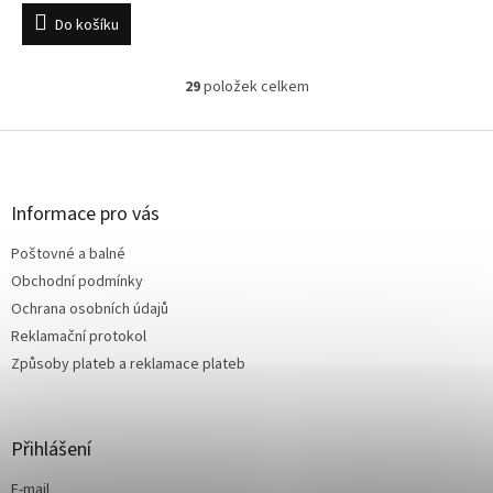
Do košíku
29
položek celkem
O
v
l
Z
á
á
d
p
a
a
Informace pro vás
c
t
í
Poštovné a balné
í
p
Obchodní podmínky
r
v
Ochrana osobních údajů
k
Reklamační protokol
y
Způsoby plateb a reklamace plateb
v
ý
p
i
Přihlášení
s
u
E-mail