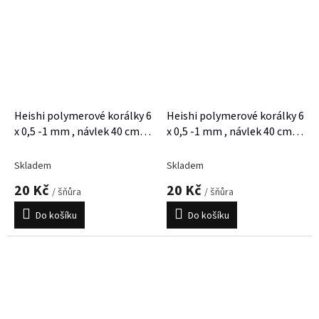
Heishi polymerové korálky 6
Heishi polymerové korálky 6
x 0,5 -1 mm , návlek 40 cm,
x 0,5 -1 mm , návlek 40 cm,
cca 300 korálků
cca 300 korálků
Skladem
Skladem
20 Kč
20 Kč
/ šňůra
/ šňůra
Do košíku
Do košíku