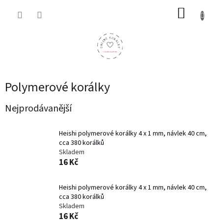
Přejít
NÁKUP
na
obsah
KOŠÍK
Polymerové korálky
Nejprodávanější
Heishi polymerové korálky 4 x 1 mm, návlek 40 cm,
cca 380 korálků
Skladem
16 Kč
Heishi polymerové korálky 4 x 1 mm, návlek 40 cm,
cca 380 korálků
Skladem
16 Kč