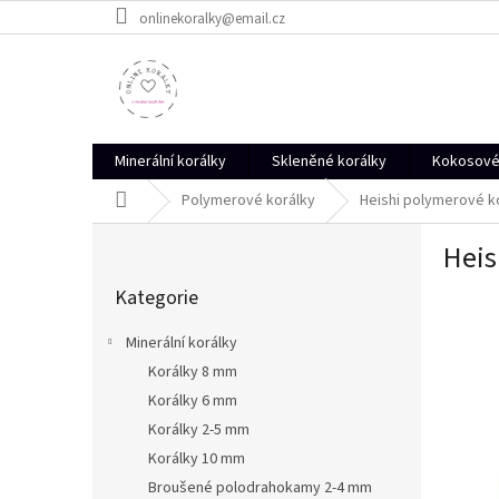
Přejít
onlinekoralky@email.cz
na
obsah
Minerální korálky
Skleněné korálky
Kokosové 
Domů
Polymerové korálky
Heishi polymerové ko
P
Heis
o
Přeskočit
s
Kategorie
kategorie
t
r
Minerální korálky
a
Korálky 8 mm
n
Korálky 6 mm
n
í
Korálky 2-5 mm
p
Korálky 10 mm
a
Broušené polodrahokamy 2-4 mm