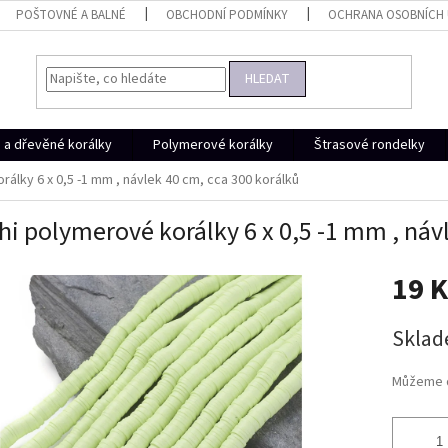
POŠTOVNÉ A BALNÉ
OBCHODNÍ PODMÍNKY
OCHRANA OSOBNÍCH
HLEDAT
a dřevěné korálky
Polymerové korálky
Štrasové rondelky
rálky 6 x 0,5 -1 mm , návlek 40 cm, cca 300 korálků
hi polymerové korálky 6 x 0,5 -1 mm , náv
19 
Měrná
Skla
cena:
Můžeme d