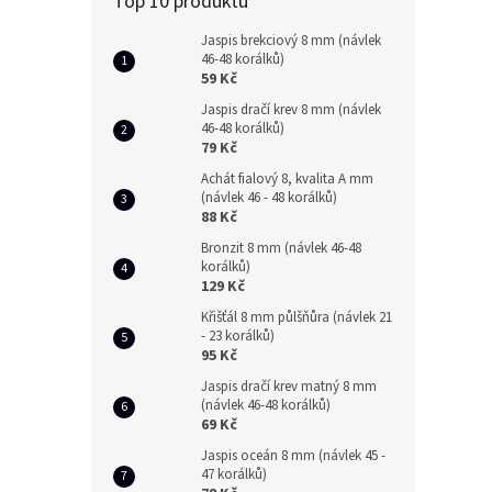
Top 10 produktů
Jaspis brekciový 8 mm (návlek
46-48 korálků)
59 Kč
Jaspis dračí krev 8 mm (návlek
46-48 korálků)
79 Kč
Achát fialový 8, kvalita A mm
(návlek 46 - 48 korálků)
88 Kč
Bronzit 8 mm (návlek 46-48
korálků)
129 Kč
Křišťál 8 mm půlšňůra (návlek 21
- 23 korálků)
95 Kč
Jaspis dračí krev matný 8 mm
(návlek 46-48 korálků)
69 Kč
Jaspis oceán 8 mm (návlek 45 -
47 korálků)