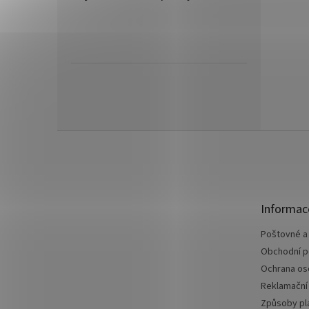
Z
á
p
a
t
Informac
í
Poštovné a
Obchodní 
Ochrana os
Reklamační
Způsoby pl