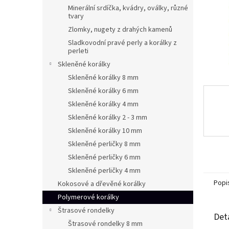
n
Minerální srdíčka, kvádry, oválky, různé
e
tvary
l
Zlomky, nugety z drahých kamenů
Sladkovodní pravé perly a korálky z
perleti
Skleněné korálky
Skleněné korálky 8 mm
Skleněné korálky 6 mm
Skleněné korálky 4 mm
Skleněné korálky 2 - 3 mm
Skleněné korálky 10 mm
Skleněné perličky 8 mm
Skleněné perličky 6 mm
Skleněné perličky 4 mm
Popi
Kokosové a dřevěné korálky
Polymerové korálky
Štrasové rondelky
Det
Štrasové rondelky 8 mm