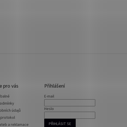
e pro vás
Přihlášení
 balné
E-mail
podmínky
Heslo
obních údajů
 protokol
PŘIHLÁSIT SE
ateb a reklamace