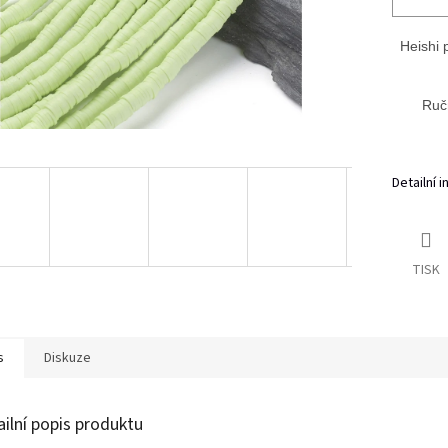
Heishi 
Ruč
Detailní 
TISK
s
Diskuze
ailní popis produktu