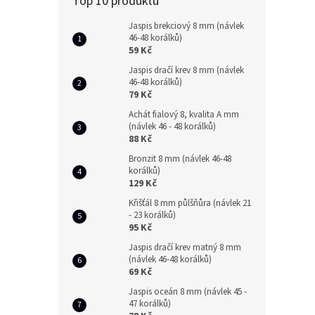
Top 10 produktů
Jaspis brekciový 8 mm (návlek
46-48 korálků)
59 Kč
Jaspis dračí krev 8 mm (návlek
46-48 korálků)
79 Kč
Achát fialový 8, kvalita A mm
(návlek 46 - 48 korálků)
88 Kč
Bronzit 8 mm (návlek 46-48
korálků)
129 Kč
Křišťál 8 mm půlšňůra (návlek 21
- 23 korálků)
95 Kč
Jaspis dračí krev matný 8 mm
(návlek 46-48 korálků)
69 Kč
Jaspis oceán 8 mm (návlek 45 -
47 korálků)