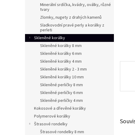
n
Minerální srdíčka, kvádry, oválky, různé
e
tvary
l
Zlomky, nugety z drahých kamenů
Sladkovodní pravé perly a korálky z
perleti
Skleněné korálky
Skleněné korálky 8 mm
Skleněné korálky 6 mm
Skleněné korálky 4 mm
Skleněné korálky 2 - 3 mm
Skleněné korálky 10 mm
Skleněné perličky 8 mm
Skleněné perličky 6 mm
Skleněné perličky 4 mm
Kokosové a dřevěné korálky
Polymerové korálky
Souvi
Štrasové rondelky
Štrasové rondelky 8 mm