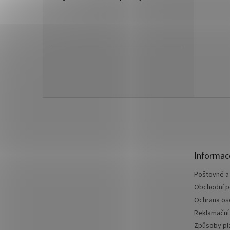
Z
á
p
a
t
Informac
í
Poštovné a
Obchodní 
Ochrana os
Reklamační
Způsoby pl