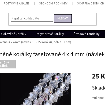
POŠTOVNÉ A BALNÉ
OBCHODNÍ PODMÍNKY
OCHRANA OSOBNÍCH
HLEDAT
a dřevěné korálky
Polymerové korálky
Štrasové rondelky
vané 4 x 4 mm (návlek 80 - 85 korálků, délka 31 cm)
něné korálky fasetované 4 x 4 mm (návlek 
leněný
rálek
25 
Měrná
Skla
cena:
Můžeme d