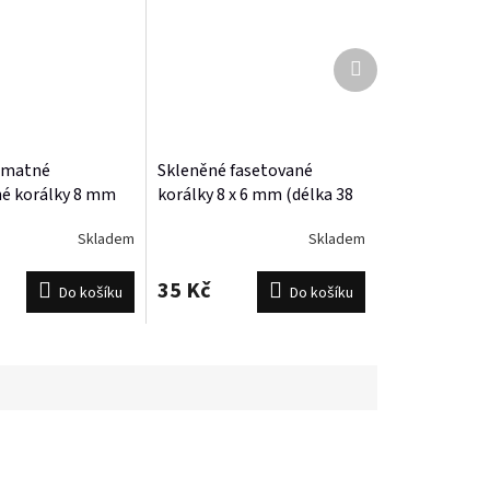
Další
produkt
 matné
Skleněné fasetované
né korálky 8 mm
korálky 8 x 6 mm (délka 38
 - 63 korálků)
cm, 60 - 63 korálků)
Skladem
Skladem
35 Kč
Do košíku
Do košíku