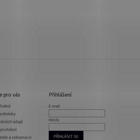
e pro vás
Přihlášení
 balné
E-mail
podmínky
Heslo
obních údajů
 protokol
PŘIHLÁSIT SE
ateb a reklamace