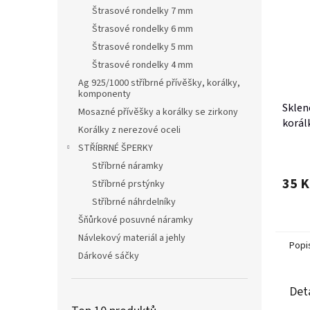
Štrasové rondelky 7 mm
Štrasové rondelky 6 mm
Štrasové rondelky 5 mm
Štrasové rondelky 4 mm
Ag 925/1000 stříbrné přívěšky, korálky,
komponenty
Sklen
Mosazné přívěšky a korálky se zirkony
korál
Korálky z nerezové oceli
- 63 k
STŘÍBRNÉ ŠPERKY
Stříbrné náramky
35 K
Stříbrné prstýnky
Stříbrné náhrdelníky
Šňůrkové posuvné náramky
Návlekový materiál a jehly
Popi
Dárkové sáčky
Det