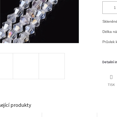
Skleněné
Délka ná
Průvlek 
Detailní 
TISK
sející produkty