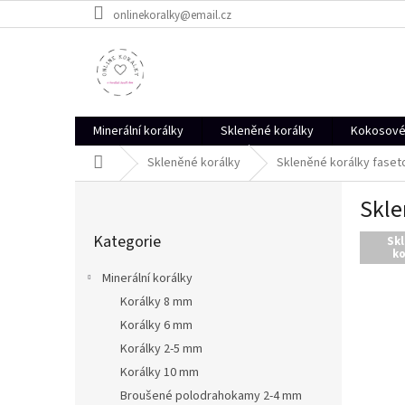
Přejít
onlinekoralky@email.cz
na
obsah
Minerální korálky
Skleněné korálky
Kokosové 
Domů
Skleněné korálky
Skleněné korálky faseto
P
Skle
o
Přeskočit
s
Kategorie
kategorie
Sk
t
ko
r
Minerální korálky
a
Korálky 8 mm
n
Korálky 6 mm
n
í
Korálky 2-5 mm
p
Korálky 10 mm
a
Broušené polodrahokamy 2-4 mm