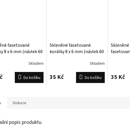
ěné fasetované
Skleněné fasetované
Skleněné
ky 8 x 6 mm (návlek 60
korálky 8 x 6 mm (návlek 60
fasetova
orálků)
- 63 korálků)
(návlek 60
Skladem
Skladem
č
35 Kč
35 Kč
Do košíku
Do košíku
s
Diskuze
ailní popis produktu