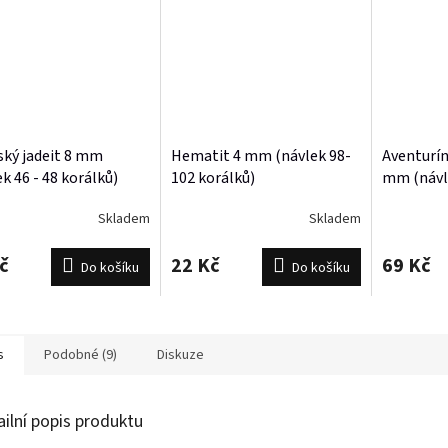
ský jadeit 8 mm
Hematit 4 mm (návlek 98-
Aventurín
k 46 - 48 korálků)
102 korálků)
mm (návle
Skladem
Skladem
č
22 Kč
69 Kč
Do košíku
Do košíku
s
Podobné (9)
Diskuze
ailní popis produktu