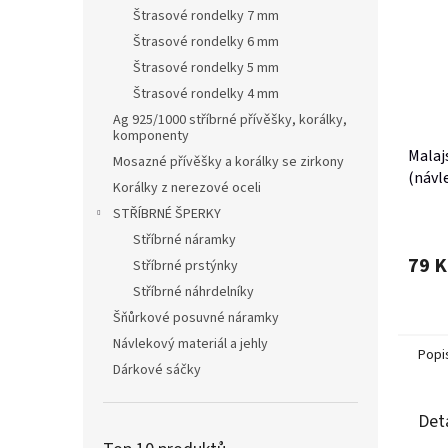
Štrasové rondelky 7 mm
Štrasové rondelky 6 mm
Štrasové rondelky 5 mm
Štrasové rondelky 4 mm
Ag 925/1000 stříbrné přívěšky, korálky,
komponenty
Malaj
Mosazné přívěšky a korálky se zirkony
(návle
Korálky z nerezové oceli
STŘÍBRNÉ ŠPERKY
Stříbrné náramky
79 K
Stříbrné prstýnky
Stříbrné náhrdelníky
Šňůrkové posuvné náramky
Návlekový materiál a jehly
Popi
Dárkové sáčky
Det