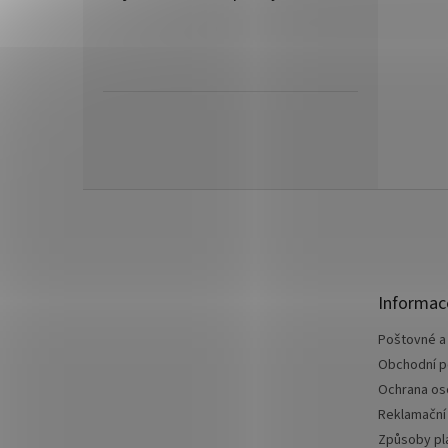
Z
á
p
a
t
Informac
í
Poštovné a
Obchodní 
Ochrana os
Reklamační
Způsoby pl