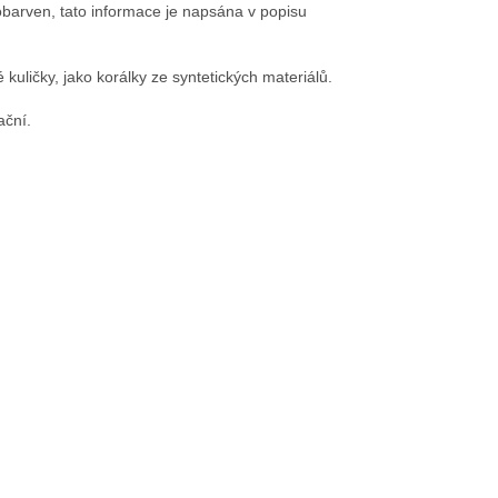
obarven, tato informace je napsána v popisu
 kuličky, jako korálky ze syntetických materiálů.
ační.