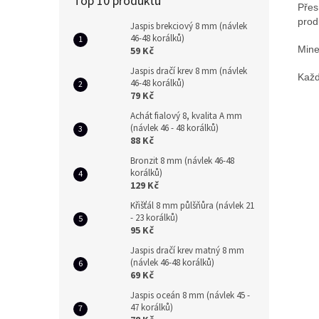
Top 10 produktů
Přes
prod
Jaspis brekciový 8 mm (návlek
46-48 korálků)
Mine
59 Kč
Jaspis dračí krev 8 mm (návlek
Každ
46-48 korálků)
79 Kč
Achát fialový 8, kvalita A mm
(návlek 46 - 48 korálků)
88 Kč
Bronzit 8 mm (návlek 46-48
korálků)
129 Kč
Křišťál 8 mm půlšňůra (návlek 21
- 23 korálků)
95 Kč
Jaspis dračí krev matný 8 mm
(návlek 46-48 korálků)
69 Kč
Jaspis oceán 8 mm (návlek 45 -
47 korálků)