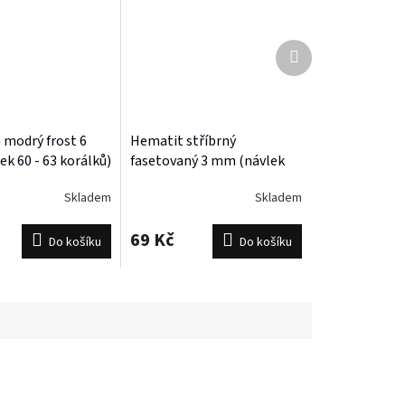
Další
produkt
 modrý frost 6
Hematit stříbrný
k 60 - 63 korálků)
fasetovaný 3 mm (návlek
cca.130 korálků)
Skladem
Skladem
69 Kč
Do košíku
Do košíku