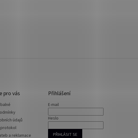
e pro vás
Přihlášení
 balné
E-mail
podmínky
Heslo
obních údajů
 protokol
PŘIHLÁSIT SE
ateb a reklamace