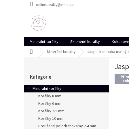
Přejít
onlinekoralky@email.cz
na
obsah
Minerální korálky
Skleněné korálky
Kokosové 
Domů
Minerální korálky
Jaspis kambaba matný 4 
P
Jasp
o
Přeskočit
s
Kategorie
kategorie
Přír
t
dob
r
Minerální korálky
a
Korálky 8 mm
n
Korálky 6 mm
n
í
Korálky 2-5 mm
p
Korálky 10 mm
a
Broušené polodrahokamy 2-4 mm