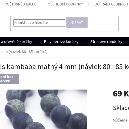
POŠTOVNÉ A BALNÉ
OBCHODNÍ PODMÍNKY
OCHRANA OSOBNÍCH
HLEDAT
a dřevěné korálky
Polymerové korálky
Štrasové rondelky
mm (návlek 80 - 85 korálků)
is kambaba matný 4 mm (návlek 80 - 85 k
odní bez
arvení
69 
Měrná
Skla
cena:
Můžeme d