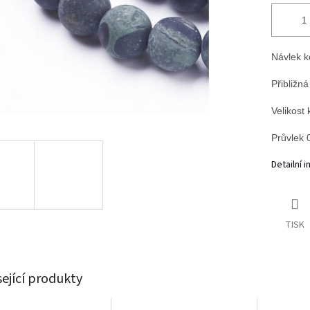
Návlek k
Přibližná
Velikost
Průvlek 
Detailní 
TISK
sející produkty