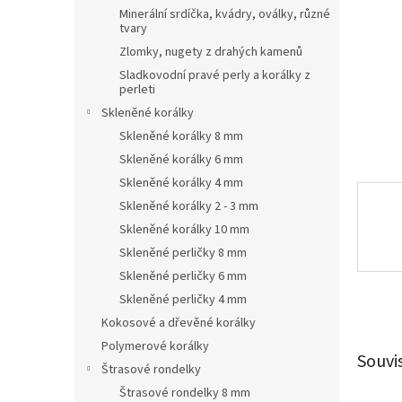
n
Minerální srdíčka, kvádry, oválky, různé
e
tvary
l
Zlomky, nugety z drahých kamenů
Sladkovodní pravé perly a korálky z
perleti
Skleněné korálky
Skleněné korálky 8 mm
Skleněné korálky 6 mm
Skleněné korálky 4 mm
Skleněné korálky 2 - 3 mm
Skleněné korálky 10 mm
Skleněné perličky 8 mm
Skleněné perličky 6 mm
Skleněné perličky 4 mm
Kokosové a dřevěné korálky
Polymerové korálky
Souvi
Štrasové rondelky
Štrasové rondelky 8 mm