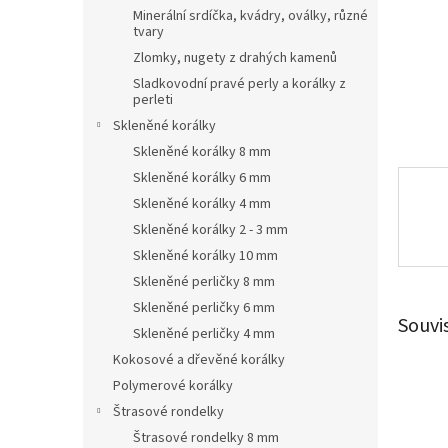
n
Minerální srdíčka, kvádry, oválky, různé
e
tvary
l
Zlomky, nugety z drahých kamenů
Sladkovodní pravé perly a korálky z
perleti
Skleněné korálky
Skleněné korálky 8 mm
Skleněné korálky 6 mm
Skleněné korálky 4 mm
Skleněné korálky 2 - 3 mm
Skleněné korálky 10 mm
Skleněné perličky 8 mm
Skleněné perličky 6 mm
Souvi
Skleněné perličky 4 mm
Kokosové a dřevěné korálky
Polymerové korálky
Štrasové rondelky
Štrasové rondelky 8 mm