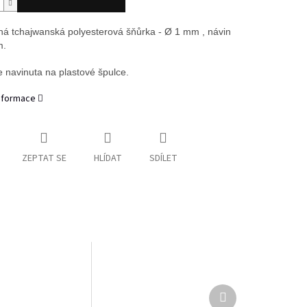
á tchajwanská polyesterová šňůrka - Ø 1 mm , návin
m.
e navinuta na plastové špulce.
informace
ZEPTAT SE
HLÍDAT
SDÍLET
Další
produkt