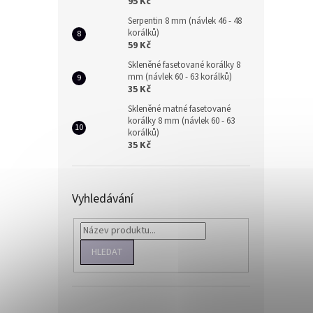
95 Kč
Serpentin 8 mm (návlek 46 - 48
korálků)
59 Kč
Skleněné fasetované korálky 8
mm (návlek 60 - 63 korálků)
35 Kč
Skleněné matné fasetované
korálky 8 mm (návlek 60 - 63
korálků)
35 Kč
Vyhledávání
HLEDAT