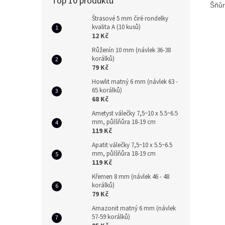
Top 10 produktů
Šňůr
Štrasové 5 mm čiré rondelky
kvalita A (10 kusů)
12 Kč
Růženín 10 mm (návlek 36-38
korálků)
79 Kč
Howlit matný 6 mm (návlek 63 -
65 korálků)
68 Kč
Ametyst válečky 7,5~10 x 5.5~6.5
mm, půlšňůra 18-19 cm
119 Kč
Apatit válečky 7,5~10 x 5.5~6.5
mm, půlšňůra 18-19 cm
119 Kč
Křemen 8 mm (návlek 46 - 48
korálků)
79 Kč
Amazonit matný 6 mm (návlek
57-59 korálků)