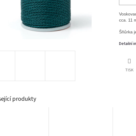
Voskovan
cca. 11 
Šňůrka j
Detailní 
TISK
sející produkty