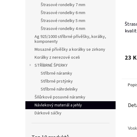
Štrasové rondelky 7 mm
Štrasové rondelky 6 mm
Štrasové rondelky 5 mm
Štras
Štrasové rondelky 4 mm
kvalit
Ag 925/1000 stříbrné přívěšky, korálky,
komponenty
Mosazné přívěšky a korálky se zirkony
23 K
Korálky z nerezové oceli
STŘÍBRNÉ ŠPERKY
Stříbrné náramky
Stříbrné prstýnky
Popi
Stříbrné náhrdelníky
Šňůrkové posuvné náramky
Det
Návlekový materiál a jehly
Dárkové sáčky
Vosk