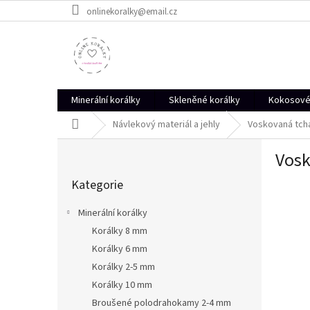
Přejít
onlinekoralky@email.cz
na
obsah
Minerální korálky
Skleněné korálky
Kokosové 
Domů
Návlekový materiál a jehly
Voskovaná tcha
P
Vosk
o
Přeskočit
s
Kategorie
kategorie
t
r
Minerální korálky
a
Korálky 8 mm
n
Korálky 6 mm
n
í
Korálky 2-5 mm
p
Korálky 10 mm
a
Broušené polodrahokamy 2-4 mm