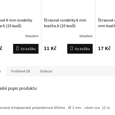
ové 4 mm rondelky
Štrasové rondelky 6 mm
Štrasové 
a A (10 kusů)
kvalita A (10 kusů)
mm kvalit
Skladem
Skladem
č
11 Kč
17 Kč
Do košíku
Do košíku
s
Podobné (9)
Diskuze
ailní popis produktu
ovaná tchajwanská polyesterová šňůrka - Ø 1 mm , návin cca. 11 m.