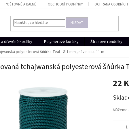
POŠTOVNÉ A BALNÉ
OBCHODNÍ PODMÍNKY
OCHRANA OSOBNÍCH
HLEDAT
a dřevěné korálky
Polymerové korálky
Štrasové rondelky
jwanská polyesterová šňůrka Teal - Ø 1 mm , návin cca. 11 m
ovaná tchajwanská polyesterová šňůrka Te
22 
Měrná
Skla
cena:
Můžeme d