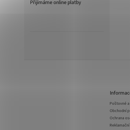
Přijímáme online platby
Z
á
p
a
t
Informac
í
Poštovné a
Obchodní 
Ochrana os
Reklamační