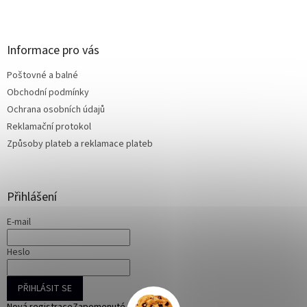
Z
á
p
a
Informace pro vás
t
Poštovné a balné
í
Obchodní podmínky
Ochrana osobních údajů
Reklamační protokol
Způsoby plateb a reklamace plateb
Přihlášení
E-mail
Heslo
PŘIHLÁSIT SE
Nová registrace
Zapomenuté heslo