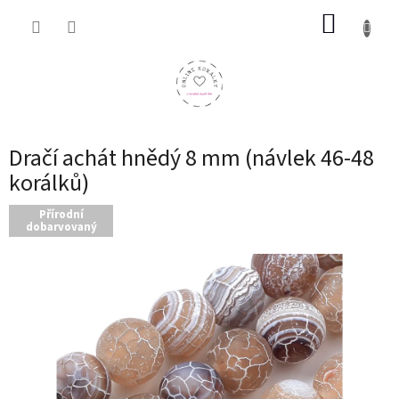
Přejít
NÁKUP
na
obsah
KOŠÍK
Dračí achát hnědý 8 mm (návlek 46-48
korálků)
Přírodní
dobarvovaný