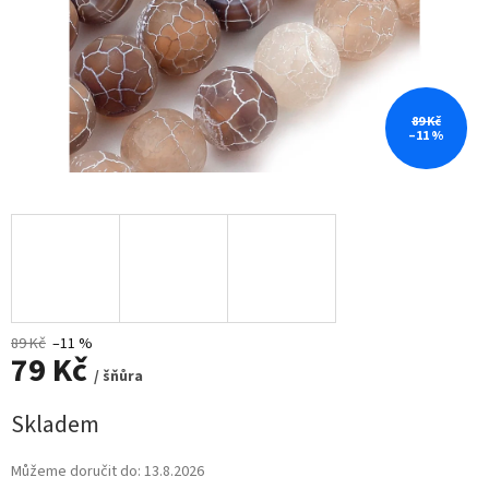
89 Kč
–11 %
89 Kč
–11 %
79 Kč
/ šňůra
Měrná
Skladem
cena:
Můžeme doručit do:
13.8.2026