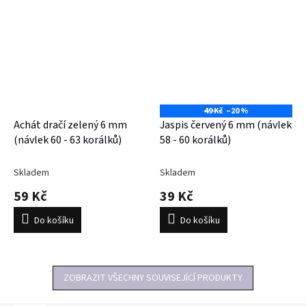
49 Kč
–20 %
Achát dračí zelený 6 mm
Jaspis červený 6 mm (návlek
(návlek 60 - 63 korálků)
58 - 60 korálků)
Skladem
Skladem
59 Kč
39 Kč
Do košíku
Do košíku
ZOBRAZIT VŠECHNY SOUVISEJÍCÍ PRODUKTY