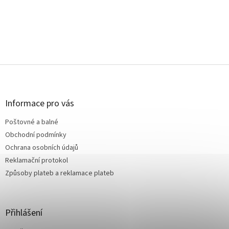
Z
á
p
a
Informace pro vás
t
Poštovné a balné
í
Obchodní podmínky
Ochrana osobních údajů
Reklamační protokol
Způsoby plateb a reklamace plateb
Přihlášení