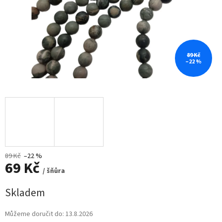
89 Kč
–22 %
89 Kč
–22 %
69 Kč
/ šňůra
Měrná
Skladem
cena:
Můžeme doručit do:
13.8.2026