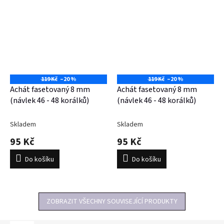
119 Kč
–20 %
119 Kč
–20 %
Achát fasetovaný 8 mm
Achát fasetovaný 8 mm
(návlek 46 - 48 korálků)
(návlek 46 - 48 korálků)
Skladem
Skladem
95 Kč
95 Kč
Do košíku
Do košíku
ZOBRAZIT VŠECHNY SOUVISEJÍCÍ PRODUKTY