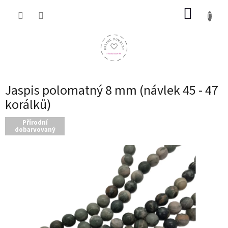
Přejít
NÁKUP
na
obsah
KOŠÍK
Jaspis polomatný 8 mm (návlek 45 - 47
korálků)
Přírodní
dobarvovaný