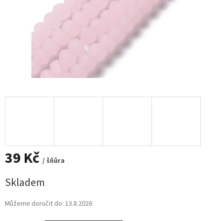
39 Kč
/ šňůra
Měrná
Skladem
cena:
Můžeme doručit do:
13.8.2026