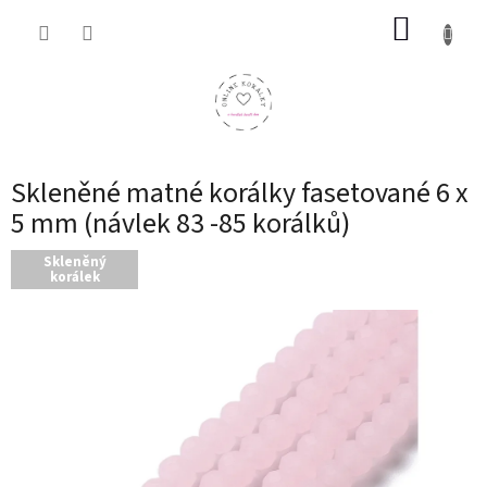
Přejít
NÁKUP
na
obsah
KOŠÍK
Skleněné matné korálky fasetované 6 x
5 mm (návlek 83 -85 korálků)
Skleněný
korálek