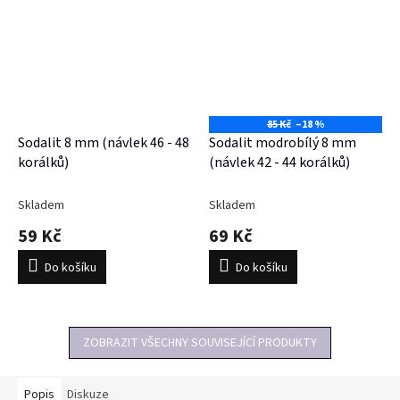
85 Kč
–18 %
Sodalit 8 mm (návlek 46 - 48
Sodalit modrobílý 8 mm
korálků)
(návlek 42 - 44 korálků)
Skladem
Skladem
59 Kč
69 Kč
Do košíku
Do košíku
ZOBRAZIT VŠECHNY SOUVISEJÍCÍ PRODUKTY
Popis
Diskuze