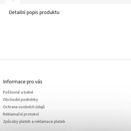
Detailní popis produktu
Z
á
p
a
Informace pro vás
t
Poštovné a balné
í
Obchodní podmínky
Ochrana osobních údajů
Reklamační protokol
Způsoby plateb a reklamace plateb