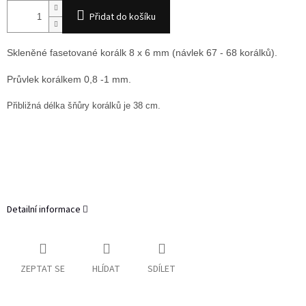
Přidat do košíku
Skleněné fasetované korálk 8 x 6 mm (návlek 67 - 68 korálků).
Průvlek korálkem 0,8 -1 mm.
Přibližná délka šňůry korálků je 38 cm.
Detailní informace
ZEPTAT SE
HLÍDAT
SDÍLET