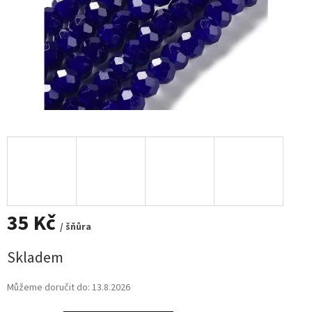
35 Kč
/ šňůra
Měrná
Skladem
cena:
Můžeme doručit do:
13.8.2026