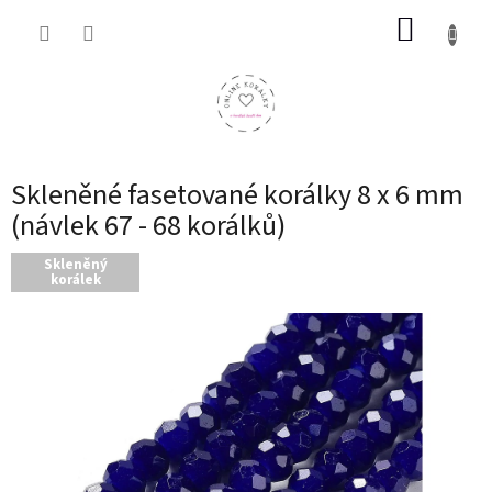
Přejít
NÁKUP
na
obsah
KOŠÍK
Skleněné fasetované korálky 8 x 6 mm
(návlek 67 - 68 korálků)
Skleněný
korálek