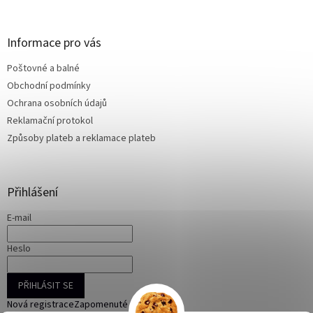
á
p
a
Informace pro vás
t
Poštovné a balné
í
Obchodní podmínky
Ochrana osobních údajů
Reklamační protokol
Způsoby plateb a reklamace plateb
Přihlášení
E-mail
Heslo
PŘIHLÁSIT SE
Nová registrace
Zapomenuté heslo