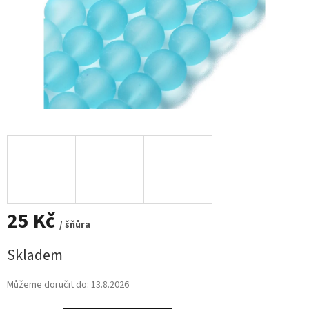
25 Kč
/ šňůra
Měrná
Skladem
cena:
Můžeme doručit do:
13.8.2026