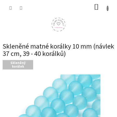
Přejít
NÁKUP
na
obsah
KOŠÍK
Skleněné matné korálky 10 mm (návlek
37 cm, 39 - 40 korálků)
Skleněný
korálek