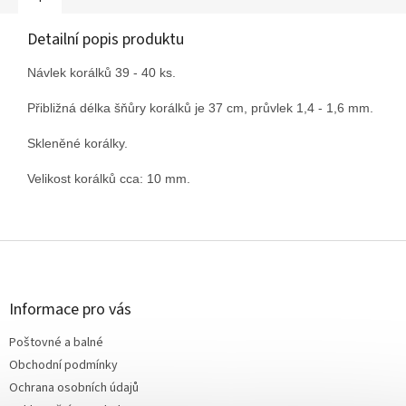
Detailní popis produktu
Návlek korálků 39 - 40 ks.
Přibližná délka šňůry korálků je 37 cm, průvlek 1,4 - 1,6 mm.
Skleněné korálky.
Velikost korálků cca: 10 mm.
Z
á
p
a
Informace pro vás
t
Poštovné a balné
í
Obchodní podmínky
Ochrana osobních údajů