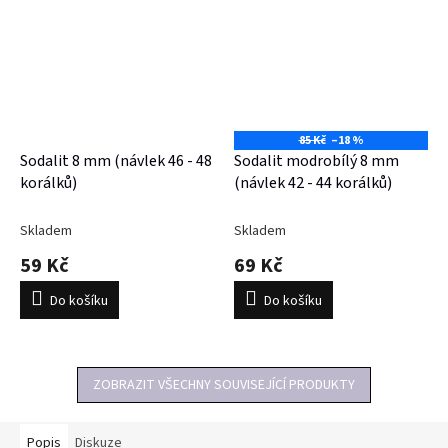
85 Kč
–18 %
Sodalit 8 mm (návlek 46 - 48
Sodalit modrobílý 8 mm
korálků)
(návlek 42 - 44 korálků)
Skladem
Skladem
59 Kč
69 Kč
Do košíku
Do košíku
ZOBRAZIT VŠECHNY SOUVISEJÍCÍ PRODUKTY
Popis
Diskuze