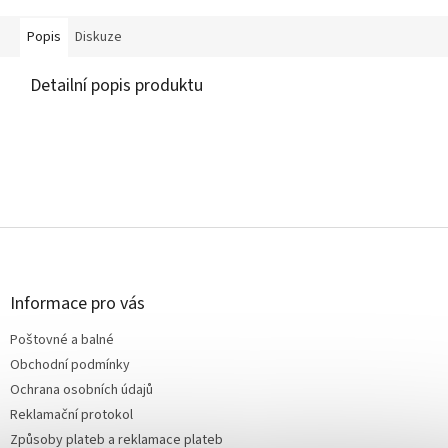
Popis
Diskuze
Detailní popis produktu
Z
á
p
a
Informace pro vás
t
Poštovné a balné
í
Obchodní podmínky
Ochrana osobních údajů
Reklamační protokol
Způsoby plateb a reklamace plateb