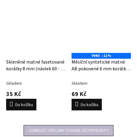
79 Kč
–12 %
Skleněné matné fasetované
Měsíční syntetické matné
korálky 8 mm (návlek 60 - 63
AB pokovené 6 mm korálky (
korálků)
návlek 36 cm )
Skladem
Skladem
35 Kč
69 Kč
Do košíku
Do košíku
ZOBRAZIT VŠECHNY SOUVISEJÍCÍ PRODUKTY