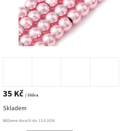
35 Kč
/ šňůra
Měrná
Skladem
cena:
Můžeme doručit do:
13.8.2026