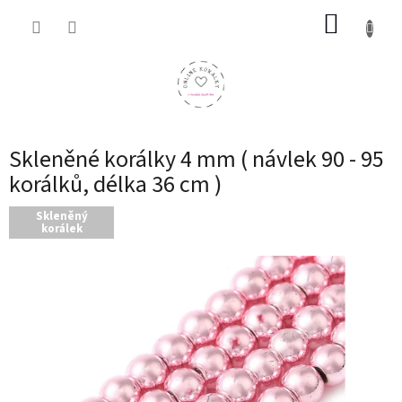
Přejít
NÁKUP
na
obsah
KOŠÍK
Skleněné korálky 4 mm ( návlek 90 - 95
korálků, délka 36 cm )
Skleněný
korálek