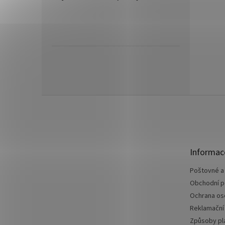
Z
á
p
a
t
Informac
í
Poštovné a
Obchodní 
Ochrana os
Reklamační
Způsoby pl