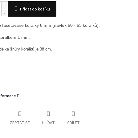
Přidat do košíku
 fasetované korálky 8 mm (návlek 60 - 63 korálků).
korálkem 1 mm.
 délka šňůry korálků je 38 cm.
informace
ZEPTAT SE
HLÍDAT
SDÍLET