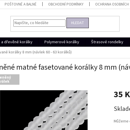
POŠTOVNÉ A BALNÉ
OBCHODNÍ PODMÍNKY
OCHRANA OSOBNÍCH
HLEDAT
a dřevěné korálky
Polymerové korálky
Štrasové rondelky
ané korálky 8 mm (návlek 60 - 63 korálků)
něné matné fasetované korálky 8 mm (návl
leněný
rálek
35 
Měrná
Skla
cena:
Můžeme d