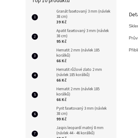
Top 10 produktů
Granát fasetovaný 3 mm (návlek
Det
38 cm)
39 Kč
Skle
Apatit fasetovaný 3 mm (návlek
38 cm)
Prův
95 Kč
Hematit 2 mm (návlek 185
Přib
korálků)
66 Kč
Hematit růžové zlato 2 mm
(návlek 185 korálků)
66 Kč
Hematit 2 mm (návlek 185
korálků)
66 Kč
Pyrit fasetovaný 3 mm (návlek
38 cm)
99 Kč
Jaspis leopardí matný 8 mm
(návlek 44 - 46 korálků)