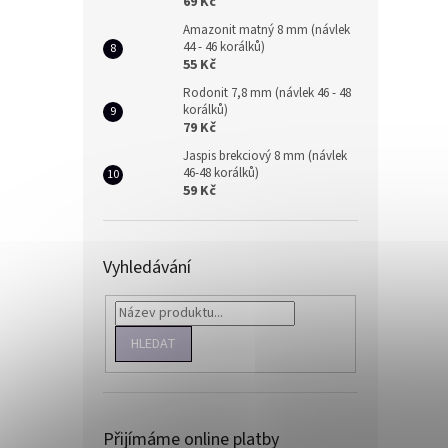
69 Kč
Amazonit matný 8 mm (návlek
44 - 46 korálků)
55 Kč
Rodonit 7,8 mm (návlek 46 - 48
korálků)
79 Kč
Jaspis brekciový 8 mm (návlek
46-48 korálků)
59 Kč
Vyhledávání
HLEDAT
Přijímáme online platby