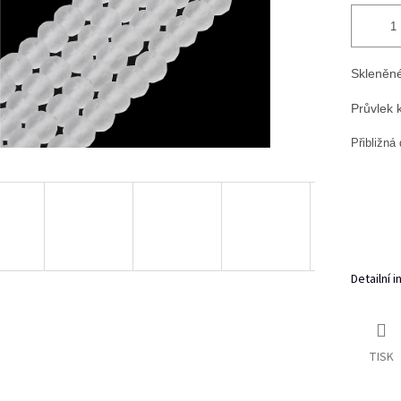
Skleněné
Průvlek 
Přibližná
Detailní 
TISK