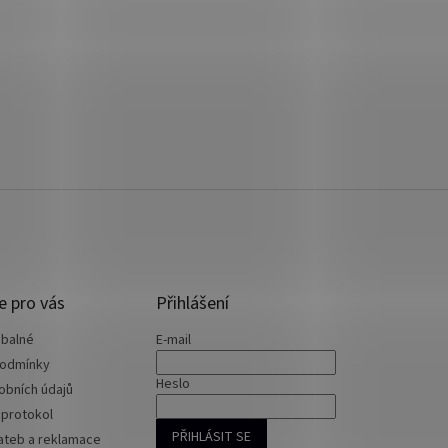
e pro vás
Přihlášení
 balné
E-mail
podmínky
Heslo
obních údajů
 protokol
PŘIHLÁSIT SE
ateb a reklamace