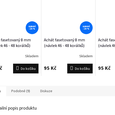
119 Kč
119 Kč
–20 %
–20 %
 fasetovaný 8 mm
Achát fasetovaný 8 mm
Achát fa
k 46 - 48 korálků)
(návlek 46 - 48 korálků)
(návlek 46
Skladem
Skladem
č
95 Kč
95 Kč
Do košíku
Do košíku
s
Podobné (9)
Diskuze
ailní popis produktu