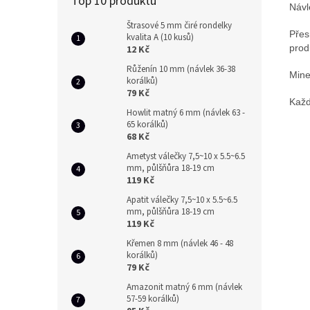
Top 10 produktů
Návl
Štrasové 5 mm čiré rondelky
Přes
kvalita A (10 kusů)
prod
12 Kč
Růženín 10 mm (návlek 36-38
Mine
korálků)
79 Kč
Každ
Howlit matný 6 mm (návlek 63 -
65 korálků)
68 Kč
Ametyst válečky 7,5~10 x 5.5~6.5
mm, půlšňůra 18-19 cm
119 Kč
Apatit válečky 7,5~10 x 5.5~6.5
mm, půlšňůra 18-19 cm
119 Kč
Křemen 8 mm (návlek 46 - 48
korálků)
79 Kč
Amazonit matný 6 mm (návlek
57-59 korálků)