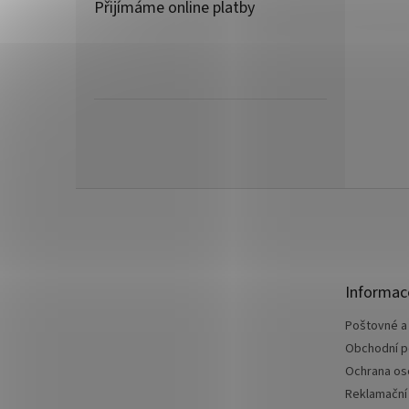
Přijímáme online platby
Z
á
p
a
t
Informac
í
Poštovné a
Obchodní 
Ochrana os
Reklamační