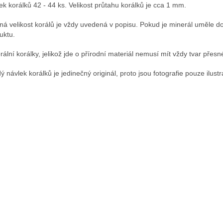
ek korálků 42 - 44 ks. Velikost průtahu korálků je cca 1 mm.
ná velikost korálů je vždy uvedená v popisu. Pokud je minerál uměle d
uktu.
rální korálky, jelikož jde o přírodní materiál nemusí mít vždy tvar přesné
ý návlek korálků je jedinečný originál, proto jsou fotografie pouze ilustr