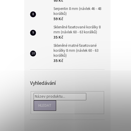
95 Kč
Serpentin 8 mm (návlek 46 - 48
korálků)
59 Kč
Skleněné fasetované korálky 8
mm (návlek 60 - 63 korálků)
35 Kč
Skleněné matné fasetované
korálky 8 mm (návlek 60 - 63
korálků)
35 Kč
Vyhledávání
HLEDAT