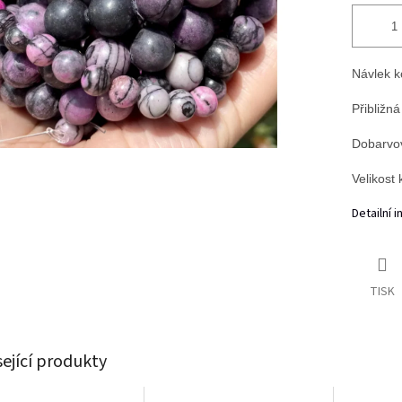
Návlek k
Přibližná
Dobarvov
Velikost
Detailní 
TISK
sející produkty