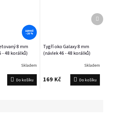
Další
produkt
119 Kč
–20 %
setovaný 8 mm
Tygří oko Galaxy 8 mm
 - 48 korálků)
(návlek 46 - 48 korálků)
Skladem
Skladem
169 Kč
Do košíku
Do košíku