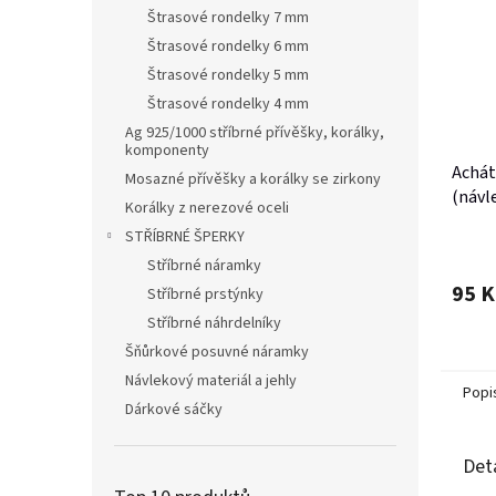
Štrasové rondelky 7 mm
Štrasové rondelky 6 mm
Štrasové rondelky 5 mm
Štrasové rondelky 4 mm
Ag 925/1000 stříbrné přívěšky, korálky,
komponenty
Achát
Mosazné přívěšky a korálky se zirkony
(návle
Korálky z nerezové oceli
STŘÍBRNÉ ŠPERKY
Stříbrné náramky
95 K
Stříbrné prstýnky
Stříbrné náhrdelníky
Šňůrkové posuvné náramky
Návlekový materiál a jehly
Popi
Dárkové sáčky
Det