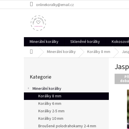
Přejít
onlinekoralky@email.cz
na
obsah
Minerální korálky
Skleněné korálky
Kokosové 
Domů
Minerální korálky
Korálky 8 mm
Jasp
P
Jasp
o
Přeskočit
s
Kategorie
kategorie
Př
t
doba
r
Minerální korálky
a
Korálky 8 mm
n
Korálky 6 mm
n
í
Korálky 2-5 mm
p
Korálky 10 mm
a
Broušené polodrahokamy 2-4 mm