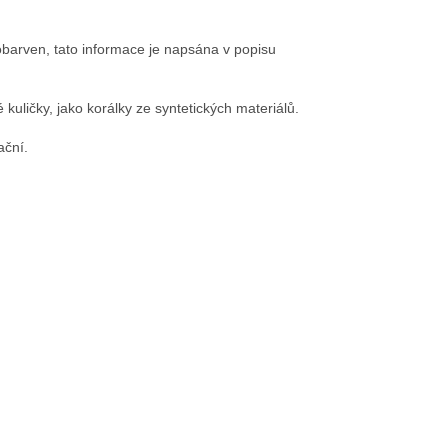
obarven, tato informace je napsána v popisu
 kuličky, jako korálky ze syntetických materiálů.
ační.