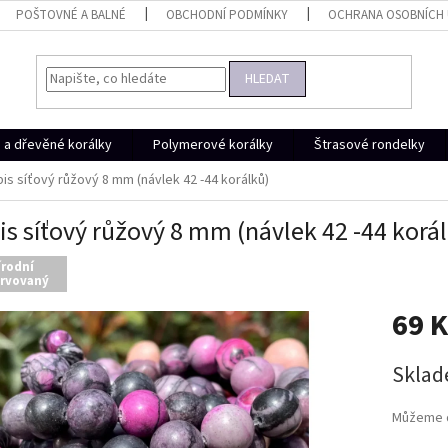
POŠTOVNÉ A BALNÉ
OBCHODNÍ PODMÍNKY
OCHRANA OSOBNÍCH
HLEDAT
a dřevěné korálky
Polymerové korálky
Štrasové rondelky
is síťový růžový 8 mm (návlek 42 -44 korálků)
is síťový růžový 8 mm (návlek 42 -44 korá
írodní
rvovaný
69 
Měrná
Skla
cena:
Můžeme d