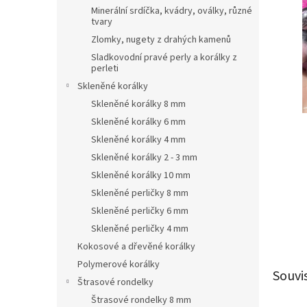
n
Minerální srdíčka, kvádry, oválky, různé
e
tvary
l
Zlomky, nugety z drahých kamenů
Sladkovodní pravé perly a korálky z
perleti
Skleněné korálky
Skleněné korálky 8 mm
Skleněné korálky 6 mm
Skleněné korálky 4 mm
Skleněné korálky 2 - 3 mm
Skleněné korálky 10 mm
Skleněné perličky 8 mm
Skleněné perličky 6 mm
Skleněné perličky 4 mm
Kokosové a dřevěné korálky
Polymerové korálky
Souvi
Štrasové rondelky
Štrasové rondelky 8 mm