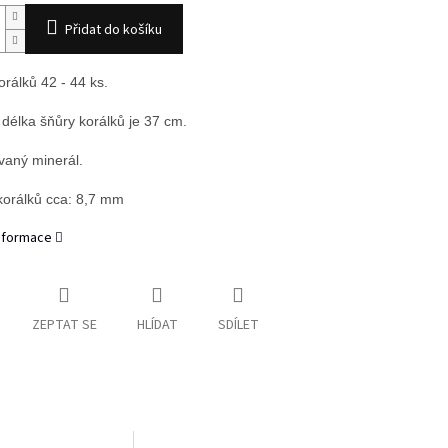
Přidat do košíku
orálků 42 - 44 ks.
 délka šňůry korálků je 37 cm.
aný minerál.
 korálků cca: 8,7 mm
informace
ZEPTAT SE
HLÍDAT
SDÍLET