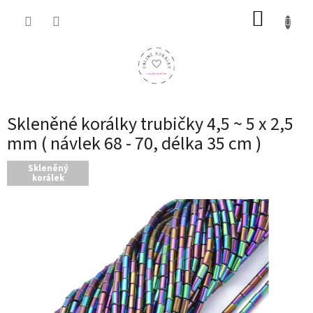
Přejít
NÁKUP
na
obsah
KOŠÍK
Skleněné korálky trubičky 4,5 ~ 5 x 2,5
mm ( návlek 68 - 70, délka 35 cm )
Skleněný
korálek