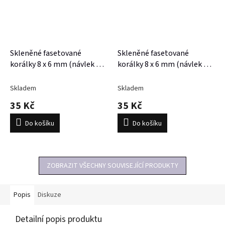
Skleněné fasetované
Skleněné fasetované
korálky 8 x 6 mm (návlek 60
korálky 8 x 6 mm (návlek 67
- 63 korálků)
- 68 korálků)
Skladem
Skladem
35 Kč
35 Kč
Do košíku
Do košíku
ZOBRAZIT VŠECHNY SOUVISEJÍCÍ PRODUKTY
Popis
Diskuze
Detailní popis produktu