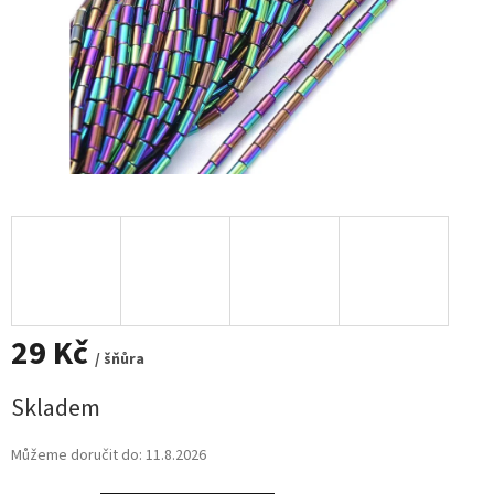
29 Kč
/ šňůra
Měrná
Skladem
cena:
Můžeme doručit do:
11.8.2026