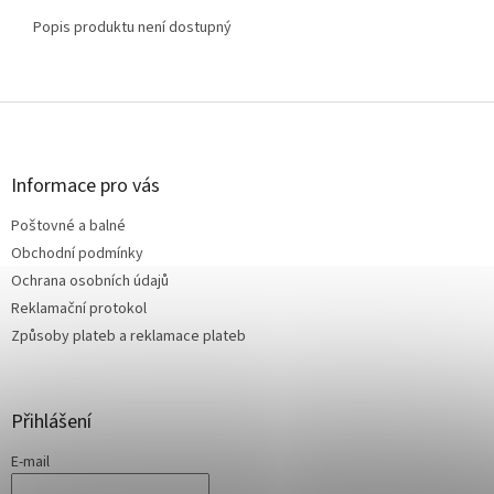
Popis produktu není dostupný
Z
á
p
a
Informace pro vás
t
Poštovné a balné
í
Obchodní podmínky
Ochrana osobních údajů
Reklamační protokol
Způsoby plateb a reklamace plateb
Přihlášení
E-mail