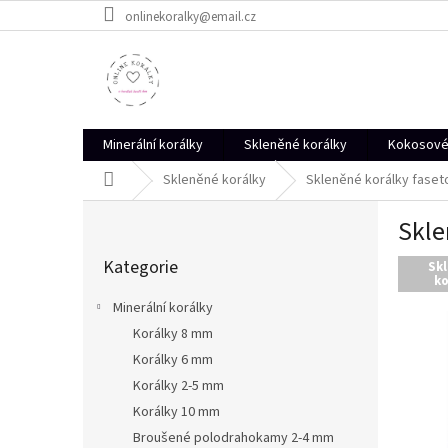
Přejít
onlinekoralky@email.cz
na
obsah
Minerální korálky
Skleněné korálky
Kokosové 
Domů
Skleněné korálky
Skleněné korálky faseto
P
Skle
o
Přeskočit
s
Kategorie
kategorie
Sk
t
ko
r
Minerální korálky
a
Korálky 8 mm
n
Korálky 6 mm
n
í
Korálky 2-5 mm
p
Korálky 10 mm
a
Broušené polodrahokamy 2-4 mm