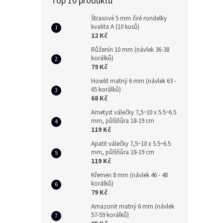
Top 10 produktů
Štrasové 5 mm čiré rondelky
kvalita A (10 kusů)
12 Kč
Růženín 10 mm (návlek 36-38
korálků)
79 Kč
Howlit matný 6 mm (návlek 63 -
65 korálků)
68 Kč
Ametyst válečky 7,5~10 x 5.5~6.5
mm, půlšňůra 18-19 cm
119 Kč
Apatit válečky 7,5~10 x 5.5~6.5
mm, půlšňůra 18-19 cm
119 Kč
Křemen 8 mm (návlek 46 - 48
korálků)
79 Kč
Amazonit matný 6 mm (návlek
57-59 korálků)