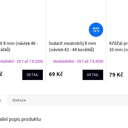
85 Kč
–18 %
it 8 mm (návlek 46 -
Sodalit modrobílý 8 mm
Křišťál p
rálků)
(návlek 42 - 44 korálků)
10 mm (ná
korálků)
ladnění - 29.7 až 7.8.2026
Naskladnění - 29.7 až 7.8.2026
č
69 Kč
79 Kč
DETAIL
DETAIL
s
Diskuze
ailní popis produktu