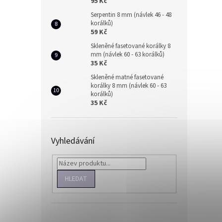
95 Kč
Serpentin 8 mm (návlek 46 - 48
korálků)
59 Kč
Skleněné fasetované korálky 8
mm (návlek 60 - 63 korálků)
35 Kč
Skleněné matné fasetované
korálky 8 mm (návlek 60 - 63
korálků)
35 Kč
Vyhledávání
HLEDAT