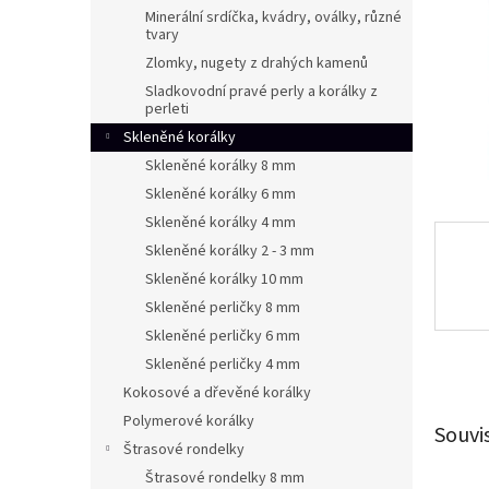
n
Minerální srdíčka, kvádry, oválky, různé
e
tvary
l
Zlomky, nugety z drahých kamenů
Sladkovodní pravé perly a korálky z
perleti
Skleněné korálky
Skleněné korálky 8 mm
Skleněné korálky 6 mm
Skleněné korálky 4 mm
Skleněné korálky 2 - 3 mm
Skleněné korálky 10 mm
Skleněné perličky 8 mm
Skleněné perličky 6 mm
Skleněné perličky 4 mm
Kokosové a dřevěné korálky
Polymerové korálky
Souvi
Štrasové rondelky
Štrasové rondelky 8 mm