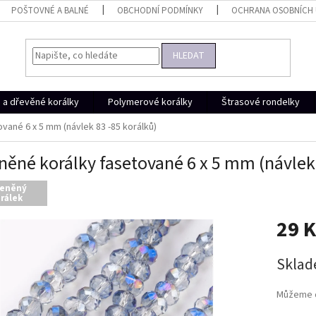
POŠTOVNÉ A BALNÉ
OBCHODNÍ PODMÍNKY
OCHRANA OSOBNÍCH
HLEDAT
a dřevěné korálky
Polymerové korálky
Štrasové rondelky
vané 6 x 5 mm (návlek 83 -85 korálků)
něné korálky fasetované 6 x 5 mm (návlek 
leněný
rálek
29 
Měrná
Skla
cena:
Můžeme d