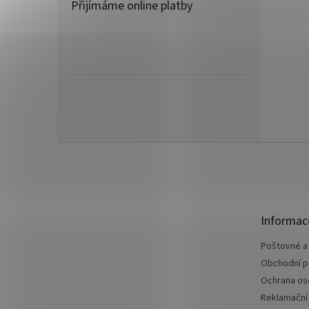
Přijímáme online platby
Z
á
p
a
t
Informac
í
Poštovné a
Obchodní 
Ochrana os
Reklamační