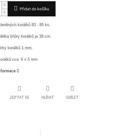
Přidat do košíku
leněných korálků 83 - 85 ks.
 délka šňůry korálků je 38 cm.
írky korálků 1 mm.
korálků cca: 6 x 5 mm
informace
ZEPTAT SE
HLÍDAT
SDÍLET