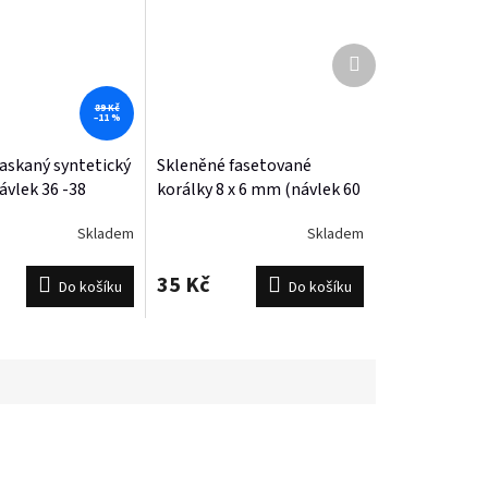
Další
produkt
89 Kč
–11 %
raskaný syntetický
Skleněné fasetované
vlek 36 -38
korálky 8 x 6 mm (návlek 60
- 63 korálků)
Skladem
Skladem
35 Kč
Do košíku
Do košíku