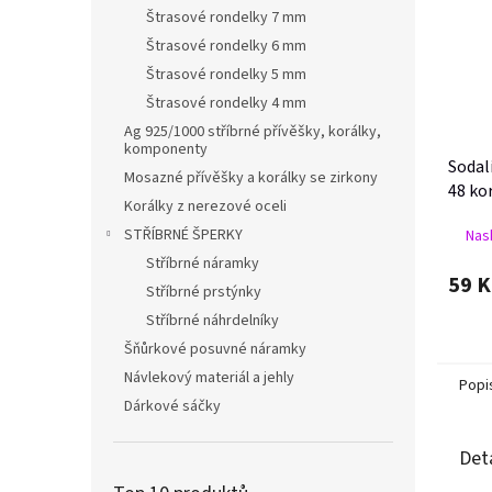
Štrasové rondelky 7 mm
Štrasové rondelky 6 mm
Štrasové rondelky 5 mm
Štrasové rondelky 4 mm
Ag 925/1000 stříbrné přívěšky, korálky,
komponenty
Sodal
Mosazné přívěšky a korálky se zirkony
48 ko
Korálky z nerezové oceli
STŘÍBRNÉ ŠPERKY
Nask
Stříbrné náramky
59 K
Stříbrné prstýnky
Stříbrné náhrdelníky
Šňůrkové posuvné náramky
Návlekový materiál a jehly
Popi
Dárkové sáčky
Det