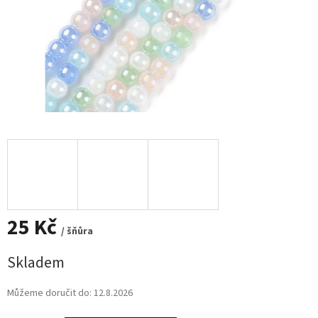
25 Kč
/ šňůra
Měrná
Skladem
cena:
Můžeme doručit do:
12.8.2026