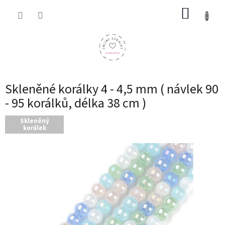
Přejít
NÁKUP
na
obsah
KOŠÍK
Skleněné korálky 4 - 4,5 mm ( návlek 90
- 95 korálků, délka 38 cm )
Skleněný
korálek