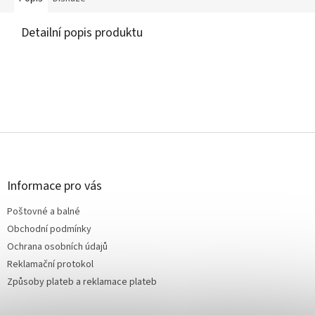
Detailní popis produktu
Z
á
p
a
Informace pro vás
t
Poštovné a balné
í
Obchodní podmínky
Ochrana osobních údajů
Reklamační protokol
Způsoby plateb a reklamace plateb