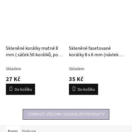
Skleněné korálky matné 8
Skleněné fasetované
mm ( sáček 50 korálků, po
korálky 8 x 6 mm (návlek 60
navlečení 39 cm)
- 63 korálků)
Skladem
Skladem
27 Kč
35 Kč
Do košíku
Do košíku
ZOBRAZIT VŠECHNY SOUVISEJÍCÍ PRODUKTY
Popis
Diskuze