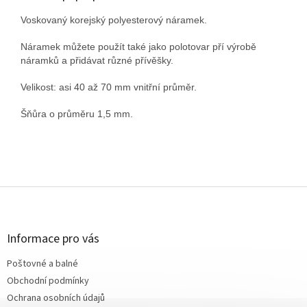
Voskovaný korejský polyesterový náramek.
Náramek můžete použít také jako polotovar pří výrobě
náramků a přidávat různé přívěšky.
Velikost: asi 40 až 70 mm vnitřní průměr.
Šňůra o průměru 1,5 mm.
Z
á
p
a
Informace pro vás
t
Poštovné a balné
í
Obchodní podmínky
Ochrana osobních údajů