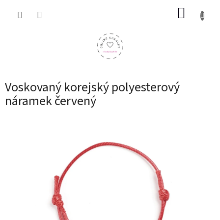
Přejít
NÁKUP
na
obsah
KOŠÍK
Voskovaný korejský polyesterový
náramek červený