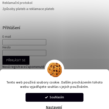
Reklamační protokol
Způsoby plateb a reklamace plateb
Přihlášení
E-mail
Heslo
PŘIHLÁSIT SE
Nová registrace
Zapomenuté heslo
Tento web používá soubory cookie. Dalším procházením tohoto
webu vyjadřujete souhlas s jejich používáním.
Vytvořil Shoptet
Souhlasím
Copyright 2026
ONLINE KORÁLKY
. Všechna práva vyhrazena.
Nastavení