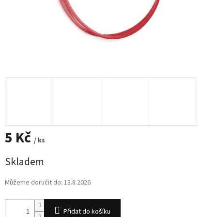
5 Kč
/ ks
Měrná
Skladem
cena:
Můžeme doručit do:
13.8.2026
Přidat do košíku