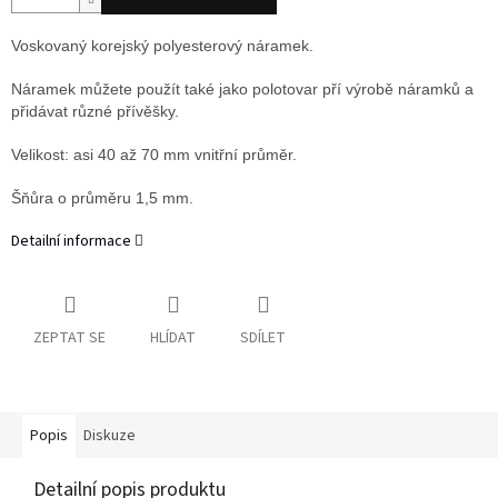
Voskovaný korejský polyesterový náramek.
Náramek můžete použít také jako polotovar pří výrobě náramků a
přidávat různé přívěšky.
Velikost: asi 40 až 70 mm vnitřní průměr.
Šňůra o průměru 1,5 mm.
Detailní informace
ZEPTAT SE
HLÍDAT
SDÍLET
Popis
Diskuze
Detailní popis produktu