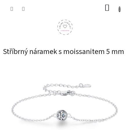
Přejít
NÁKUP
na
obsah
KOŠÍK
Stříbrný náramek s moissanitem 5 mm