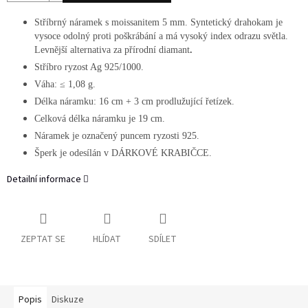
Stříbrný náramek s moissanitem 5 mm. Syntetický drahokam je
vysoce odolný proti poškrábání a má vysoký index odrazu světla.
Levnější
alternativa za přírodní diamant
.
Stříbro ryzost Ag 925/1000.
Váha:
≤ 1,08
g.
Délka náramku: 16 cm + 3 cm prodlužující řetízek.
Celková délka náramku je 19 cm.
Náramek je označený puncem ryzosti 925.
Šperk je odesílán v DÁRKOVÉ KRABIČCE.
Detailní informace
ZEPTAT SE
HLÍDAT
SDÍLET
Popis
Diskuze