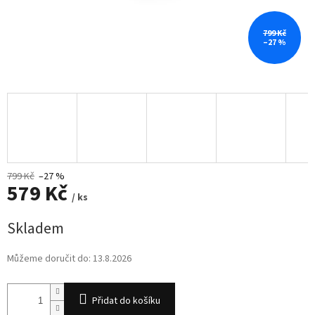
799 Kč
–27 %
799 Kč
–27 %
579 Kč
/ ks
Měrná
Skladem
cena:
Můžeme doručit do:
13.8.2026
Přidat do košíku