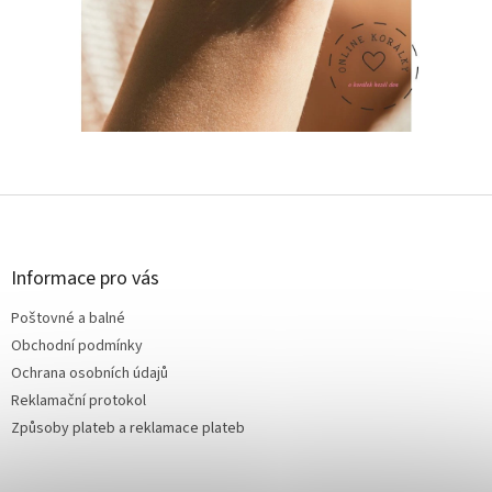
Z
á
p
a
Informace pro vás
t
Poštovné a balné
í
Obchodní podmínky
Ochrana osobních údajů
Reklamační protokol
Způsoby plateb a reklamace plateb