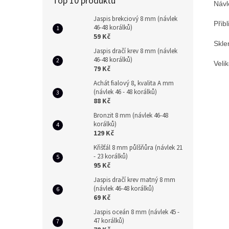
Top 10 produktů
Návl
Jaspis brekciový 8 mm (návlek
Přib
46-48 korálků)
59 Kč
Skle
Jaspis dračí krev 8 mm (návlek
46-48 korálků)
Veli
79 Kč
Achát fialový 8, kvalita A mm
(návlek 46 - 48 korálků)
88 Kč
Bronzit 8 mm (návlek 46-48
korálků)
129 Kč
Křišťál 8 mm půlšňůra (návlek 21
- 23 korálků)
95 Kč
Jaspis dračí krev matný 8 mm
(návlek 46-48 korálků)
69 Kč
Jaspis oceán 8 mm (návlek 45 -
47 korálků)