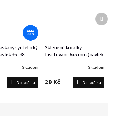
Další
produkt
89 Kč
–11 %
raskaný syntetický
Skleněné korálky
vlek 36 -38
fasetované 6x5 mm (návlek
83-85 korálků)
Skladem
Skladem
29 Kč
Do košíku
Do košíku