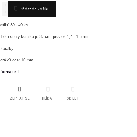
Přidat do košíku
rálků 39 - 40 ks.
 délka šňůry korálků je 37 cm, průvlek 1,4 - 1,6 mm.
korálky.
korálků cca: 10 mm.
informace
ZEPTAT SE
HLÍDAT
SDÍLET