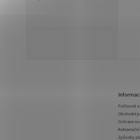
Z
á
p
a
t
Informac
í
Poštovné a
Obchodní 
Ochrana os
Reklamační
Způsoby pl