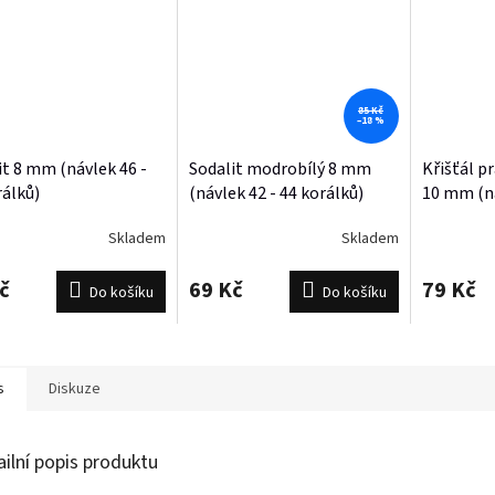
85 Kč
–18 %
it 8 mm (návlek 46 -
Sodalit modrobílý 8 mm
Křišťál p
rálků)
(návlek 42 - 44 korálků)
10 mm (ná
korálků)
Skladem
Skladem
č
69 Kč
79 Kč
Do košíku
Do košíku
s
Diskuze
ailní popis produktu