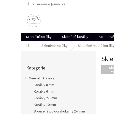
Přejít
onlinekoralky@email.cz
na
obsah
Minerální korálky
Skleněné korálky
Kokosové 
Domů
Skleněné korálky
Skleněné matné korálky 
P
Skle
o
Přeskočit
s
Kategorie
kategorie
Sk
t
ko
r
Minerální korálky
a
Korálky 8 mm
n
Korálky 6 mm
n
í
Korálky 2-5 mm
p
Korálky 10 mm
a
Broušené polodrahokamy 2-4 mm