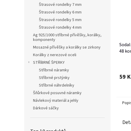
Štrasové rondelky 7 mm
Štrasové rondelky 6 mm
Štrasové rondelky 5 mm
Štrasové rondelky 4 mm
Ag 925/1000 stříbrné přívěšky, korálky,
komponenty
Sodal
Mosazné přívěšky a korálky se zirkony
48 ko
Korálky z nerezové oceli
STŘÍBRNÉ ŠPERKY
Stříbrné náramky
59 K
Stříbrné prstýnky
Stříbrné náhrdelníky
Šňůrkové posuvné náramky
Návlekový materiál a jehly
Popi
Dárkové sáčky
Det