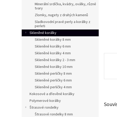
n
Minerální srdíčka, kvádry, oválky, různé
e
tvary
l
Zlomky, nugety z drahých kamenů
Sladkovodní pravé perly a korálky z
perleti
Skleněné korálky
Skleněné korálky 8 mm
Skleněné korálky 6 mm
Skleněné korálky 4 mm
Skleněné korálky 2 - 3 mm
Skleněné korálky 10 mm
Skleněné perličky 8 mm
Skleněné perličky 6 mm
Skleněné perličky 4 mm
Kokosové a dřevěné korálky
Polymerové korálky
Souvi
Štrasové rondelky
Štrasové rondelky 8 mm