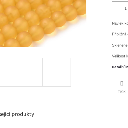
Návlek ko
Přibližná
Skleněné 
Velikost 
Detailní 
TISK
sející produkty