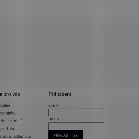
e pro vás
Přihlášení
 balné
E-mail
podmínky
Heslo
obních údajů
 protokol
PŘIHLÁSIT SE
ateb a reklamace