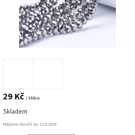
29 Kč
/ šňůra
Měrná
Skladem
cena:
Můžeme doručit do:
12.8.2026