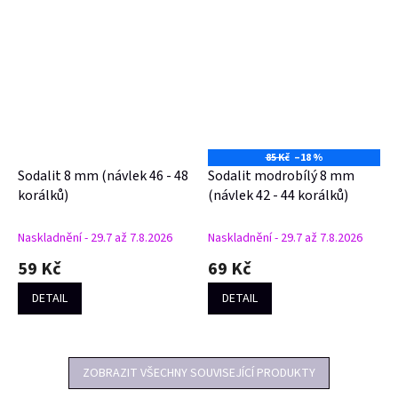
85 Kč
–18 %
Sodalit 8 mm (návlek 46 - 48
Sodalit modrobílý 8 mm
korálků)
(návlek 42 - 44 korálků)
Naskladnění - 29.7 až 7.8.2026
Naskladnění - 29.7 až 7.8.2026
59 Kč
69 Kč
DETAIL
DETAIL
ZOBRAZIT VŠECHNY SOUVISEJÍCÍ PRODUKTY