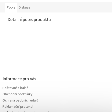
Popis
Diskuze
Detailní popis produktu
Z
á
p
a
Informace pro vás
t
Poštovné a balné
í
Obchodní podmínky
Ochrana osobních údajů
Reklamační protokol