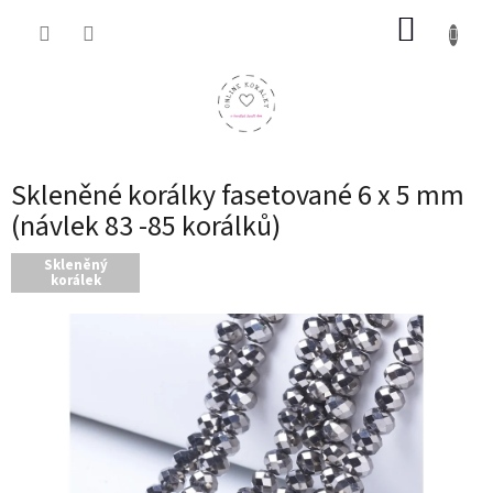
Přejít
NÁKUP
na
obsah
KOŠÍK
Skleněné korálky fasetované 6 x 5 mm
(návlek 83 -85 korálků)
Skleněný
korálek