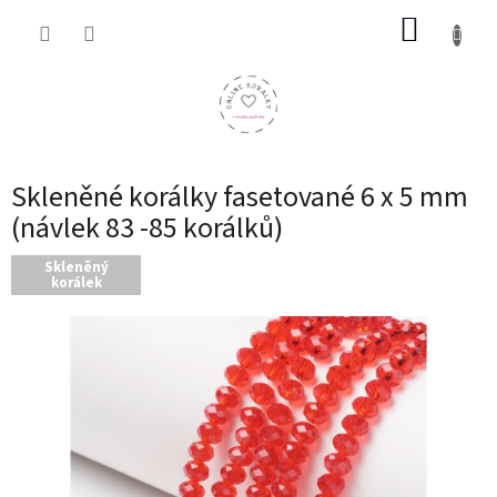
Přejít
NÁKUP
na
obsah
KOŠÍK
Skleněné korálky fasetované 6 x 5 mm
(návlek 83 -85 korálků)
Skleněný
korálek