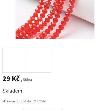
29 Kč
/ šňůra
Měrná
Skladem
cena:
Můžeme doručit do:
12.8.2026