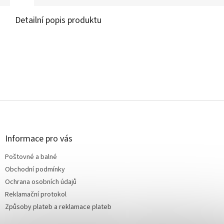
Detailní popis produktu
Z
á
p
a
Informace pro vás
t
Poštovné a balné
í
Obchodní podmínky
Ochrana osobních údajů
Reklamační protokol
Způsoby plateb a reklamace plateb