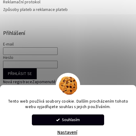
Reklamační protokol
Způsoby plateb a reklamace plateb
Přihlášení
E-mail
Heslo
PŘIHLÁSIT SE
Nová registrace
Zapomenuté heslo
Tento web používá soubory cookie. Dalším procházením tohoto
webu vyjadřujete souhlas s jejich používáním.
Vytvořil Shoptet
Souhlasím
Copyright 2026
ONLINE KORÁLKY
. Všechna práva vyhrazena.
Nastavení