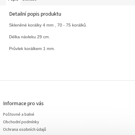
Detailní popis produktu
Skleněné korálky 4 mm , 70 - 75 korálků.
Délka návleku 29 cm.
Průvlek korálkem 1 mm.
Z
á
p
a
Informace pro vás
t
Poštovné a balné
í
Obchodní podmínky
Ochrana osobních údajů