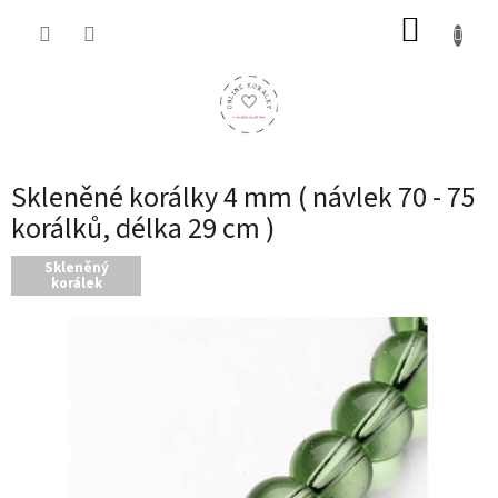
Přejít
NÁKUP
na
obsah
KOŠÍK
Skleněné korálky 4 mm ( návlek 70 - 75
korálků, délka 29 cm )
Skleněný
korálek