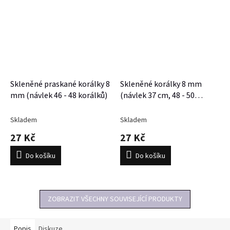
Skleněné praskané korálky 8
Skleněné korálky 8 mm
mm (návlek 46 - 48 korálků)
(návlek 37 cm, 48 - 50
korálků)
Skladem
Skladem
27 Kč
27 Kč
Do košíku
Do košíku
ZOBRAZIT VŠECHNY SOUVISEJÍCÍ PRODUKTY
Popis
Diskuze