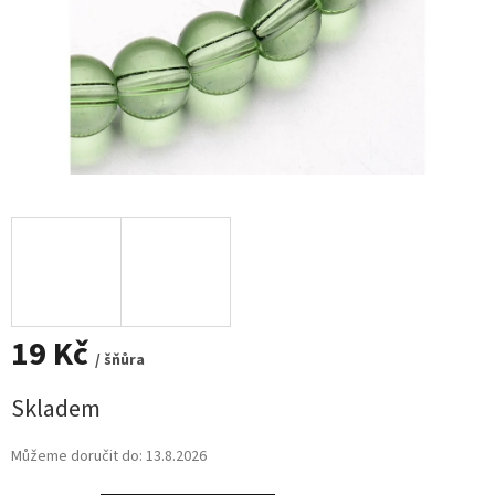
19 Kč
/ šňůra
Měrná
Skladem
cena:
Můžeme doručit do:
13.8.2026