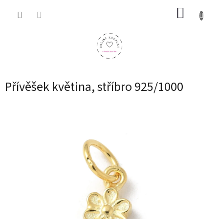
Přejít
NÁKUP
na
obsah
KOŠÍK
Přívěšek květina, stříbro 925/1000