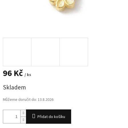
96 Kč
/ ks
Měrná
Skladem
cena:
Můžeme doručit do:
13.8.2026
Přidat do košíku