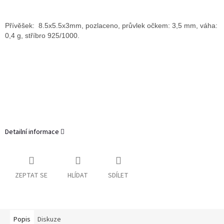
Přívěšek:
8.5x5.5x3mm
, pozlaceno, průvlek očkem: 3,5 mm, váha:
0,4 g, stříbro 925/1000.
Detailní informace
ZEPTAT SE
HLÍDAT
SDÍLET
Popis
Diskuze