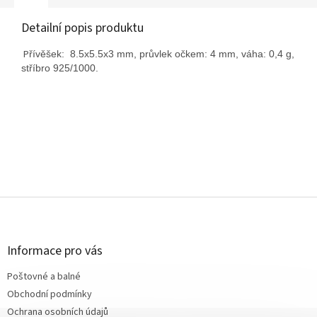
Detailní popis produktu
P
řívěšek:
8.5x5.5x3
mm, průvlek očkem: 4 mm, váha: 0,4 g,
stříbro 925/1000.
Z
á
p
a
Informace pro vás
t
Poštovné a balné
í
Obchodní podmínky
Ochrana osobních údajů