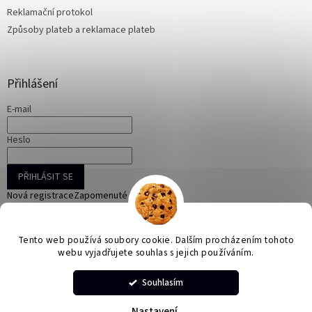
Reklamační protokol
Způsoby plateb a reklamace plateb
Přihlášení
E-mail
Heslo
PŘIHLÁSIT SE
Nová registrace
Zapomenuté heslo
Tento web používá soubory cookie. Dalším procházením tohoto
webu vyjadřujete souhlas s jejich používáním.
Vytvořil Shoptet
Souhlasím
Copyright 2026
ONLINE KORÁLKY
. Všechna práva vyhrazena.
Nastavení