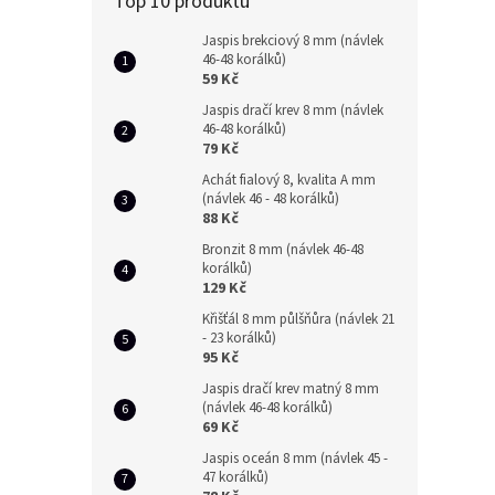
Top 10 produktů
Jaspis brekciový 8 mm (návlek
46-48 korálků)
59 Kč
Jaspis dračí krev 8 mm (návlek
46-48 korálků)
79 Kč
Achát fialový 8, kvalita A mm
(návlek 46 - 48 korálků)
88 Kč
Bronzit 8 mm (návlek 46-48
korálků)
129 Kč
Křišťál 8 mm půlšňůra (návlek 21
- 23 korálků)
95 Kč
Jaspis dračí krev matný 8 mm
(návlek 46-48 korálků)
69 Kč
Jaspis oceán 8 mm (návlek 45 -
47 korálků)