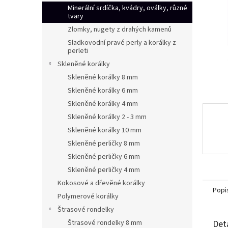
n
Minerální srdíčka, kvádry, oválky, různé
e
tvary
l
Zlomky, nugety z drahých kamenů
Sladkovodní pravé perly a korálky z
perleti
Skleněné korálky
Skleněné korálky 8 mm
Skleněné korálky 6 mm
Skleněné korálky 4 mm
Skleněné korálky 2 - 3 mm
Skleněné korálky 10 mm
Skleněné perličky 8 mm
Skleněné perličky 6 mm
Skleněné perličky 4 mm
Kokosové a dřevěné korálky
Popi
Polymerové korálky
Štrasové rondelky
Štrasové rondelky 8 mm
Det