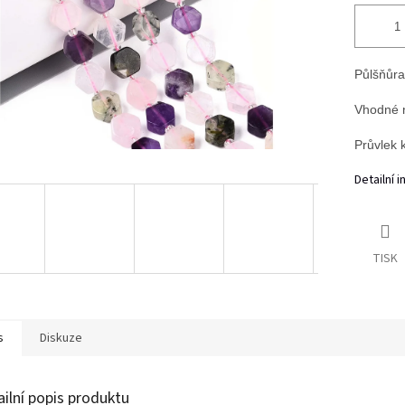
Půlšňůra
Vhodné 
Průvlek 
Detailní 
TISK
s
Diskuze
ailní popis produktu