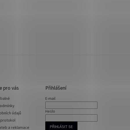
e pro vás
Přihlášení
 balné
E-mail
podmínky
Heslo
obních údajů
 protokol
PŘIHLÁSIT SE
ateb a reklamace