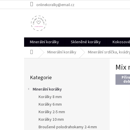
Přejít
onlinekoralky@email.cz
na
obsah
Minerální korálky
Skleněné korálky
Kokosové 
Domů
Minerální korálky
Minerální srdíčka, kvádr
P
Mix 
o
Přeskočit
s
Kategorie
kategorie
Přír
t
dob
r
Minerální korálky
a
Korálky 8 mm
n
Korálky 6 mm
n
í
Korálky 2-5 mm
p
Korálky 10 mm
a
Broušené polodrahokamy 2-4 mm