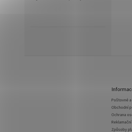
Z
á
p
a
t
Informac
í
Poštovné a
Obchodní 
Ochrana os
Reklamační
Způsoby pl