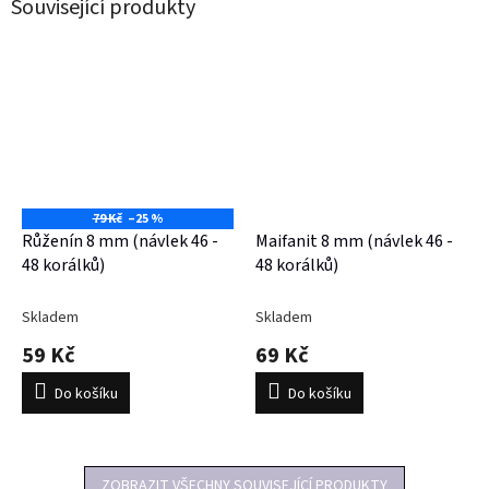
Související produkty
79 Kč
–25 %
Růženín 8 mm (návlek 46 -
Maifanit 8 mm (návlek 46 -
48 korálků)
48 korálků)
Skladem
Skladem
59 Kč
69 Kč
Do košíku
Do košíku
ZOBRAZIT VŠECHNY SOUVISEJÍCÍ PRODUKTY