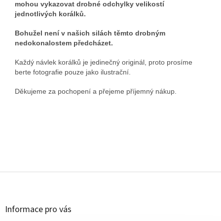
mohou vykazovat drobné odchylky velikostí
jednotlivých korálků.
Bohužel není v našich silách těmto drobným
nedokonalostem předcházet.
Každý návlek korálků je jedinečný originál, proto prosíme
berte fotografie pouze jako ilustrační.
Děkujeme za pochopení a přejeme příjemný nákup.
Z
á
p
a
Informace pro vás
t