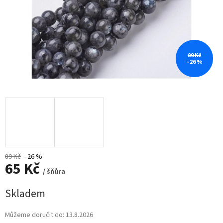
89 Kč
–26 %
89 Kč
–26 %
65 Kč
/ šňůra
Měrná
Skladem
cena:
Můžeme doručit do:
13.8.2026