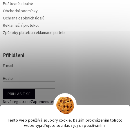
Poštovné a balné
í
Obchodní podmínky
Ochrana osobních údajů
Reklamační protokol
Způsoby plateb a reklamace plateb
Přihlášení
E-mail
Heslo
PŘIHLÁSIT SE
Nová registrace
Zapomenuté heslo
Tento web používá soubory cookie. Dalším procházením tohoto
webu vyjadřujete souhlas s jejich používáním.
Vytvořil Shoptet