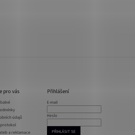
e pro vás
Přihlášení
 balné
E-mail
podmínky
Heslo
obních údajů
 protokol
PŘIHLÁSIT SE
ateb a reklamace