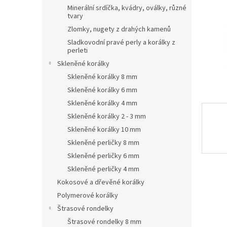
n
Minerální srdíčka, kvádry, oválky, různé
e
tvary
l
Zlomky, nugety z drahých kamenů
Sladkovodní pravé perly a korálky z
perleti
Skleněné korálky
Skleněné korálky 8 mm
Skleněné korálky 6 mm
Skleněné korálky 4 mm
Skleněné korálky 2 - 3 mm
Skleněné korálky 10 mm
Skleněné perličky 8 mm
Skleněné perličky 6 mm
Skleněné perličky 4 mm
Kokosové a dřevěné korálky
Polymerové korálky
Štrasové rondelky
Štrasové rondelky 8 mm