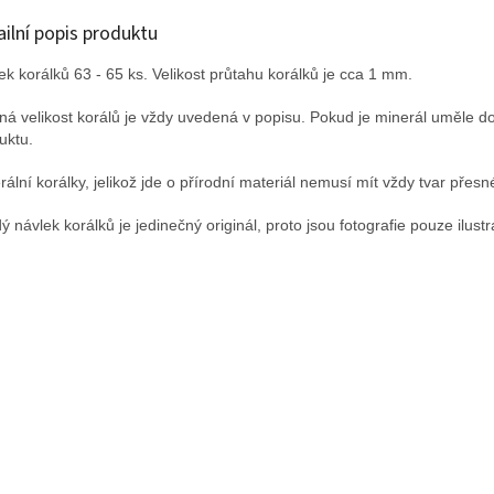
ailní popis produktu
ek korálků 63 - 65 ks. Velikost průtahu korálků je cca 1 mm.
ná velikost korálů je vždy uvedená v popisu. Pokud je minerál uměle d
uktu.
rální korálky, jelikož jde o přírodní materiál nemusí mít vždy tvar přesné
ý návlek korálků je jedinečný originál, proto jsou fotografie pouze ilustr