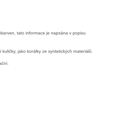
obarven, tato informace je napsána v popisu
 kuličky, jako korálky ze syntetických materiálů.
ační.