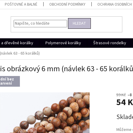
POŠTOVNÉ A BALNÉ
OBCHODNÍ PODMÍNKY
OCHRANA OSOBNÍCH
HLEDAT
a dřevěné korálky
Polymerové korálky
Štrasové rondelky
návlek 63 - 65 korálků)
is obrázkový 6 mm (návlek 63 - 65 korálků
odní bez
arvení
59 Kč
–8
54 
Měrná
Skla
cena:
Můžeme d