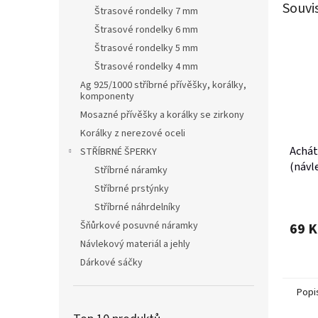
Souvi
Štrasové rondelky 7 mm
Štrasové rondelky 6 mm
Štrasové rondelky 5 mm
Štrasové rondelky 4 mm
Ag 925/1000 stříbrné přívěšky, korálky,
komponenty
Mosazné přívěšky a korálky se zirkony
Korálky z nerezové oceli
Achá
STŘÍBRNÉ ŠPERKY
(návle
Stříbrné náramky
Stříbrné prstýnky
Stříbrné náhrdelníky
Šňůrkové posuvné náramky
69 K
Návlekový materiál a jehly
Dárkové sáčky
Popi