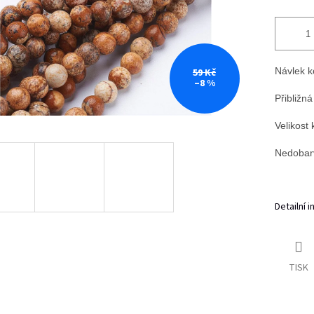
Návlek k
59 Kč
–8 %
Přibližná
Velikost
Nedobarv
Detailní 
TISK