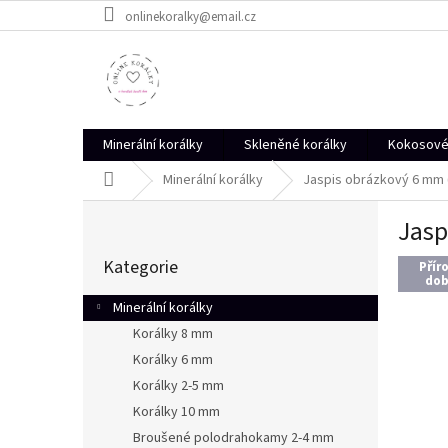
Přejít
onlinekoralky@email.cz
na
obsah
Minerální korálky
Skleněné korálky
Kokosové 
Domů
Minerální korálky
Jaspis obrázkový 6 mm (
P
Jasp
o
Přeskočit
s
Kategorie
kategorie
Přír
t
dob
r
Minerální korálky
a
Korálky 8 mm
n
Korálky 6 mm
n
í
Korálky 2-5 mm
p
Korálky 10 mm
a
Broušené polodrahokamy 2-4 mm