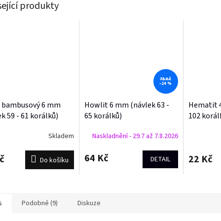
sející produkty
75 Kč
–14 %
t bambusový 6 mm
Howlit 6 mm (návlek 63 -
Hematit 
k 59 - 61 korálků)
65 korálků)
102 korál
Skladem
Naskladnění - 29.7 až 7.8.2026
64 Kč
č
22 Kč
DETAIL
Do košíku
s
Podobné (9)
Diskuze