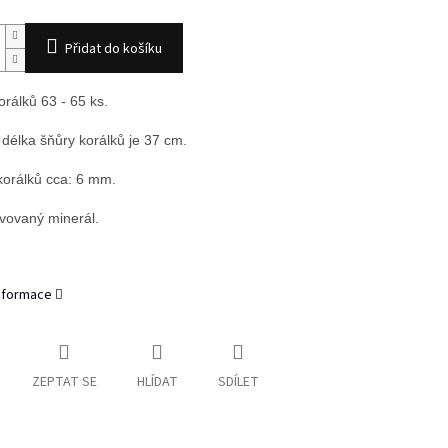
Přidat do košíku
orálků 63 - 65 ks.
 délka šňůry korálků je 37 cm.
 korálků cca: 6 mm.
ovaný minerál.
informace
ZEPTAT SE
HLÍDAT
SDÍLET