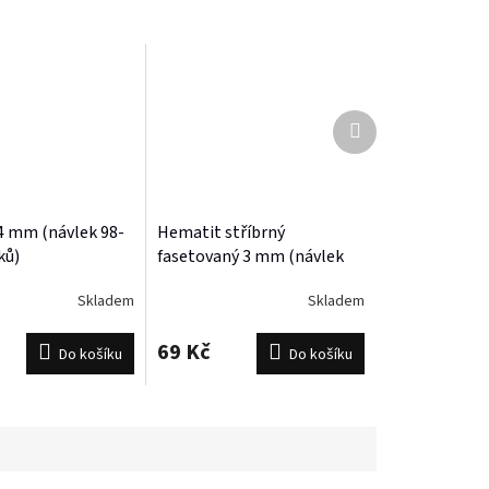
Další
produkt
4 mm (návlek 98-
Hematit stříbrný
ků)
fasetovaný 3 mm (návlek
cca.130 korálků)
Skladem
Skladem
69 Kč
Do košíku
Do košíku