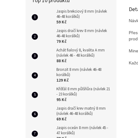
Top 10 produktů
Det
Jaspis brekciový 8 mm (návlek
46-48 korálků)
Návl
59 Kč
Jaspis dračí krev 8 mm (návlek
Přes
46-48 korálků)
prod
79 Kč
Achát fialový 8, kvalita A mm
Mine
(návlek 46 - 48 korálků)
88 Kč
Každ
Bronzit 8 mm (návlek 46-48
korálků)
129 Kč
Křišťál 8 mm půlšňůra (návlek 21
- 23 korálků)
95 Kč
Jaspis dračí krev matný 8 mm
(návlek 46-48 korálků)
69 Kč
Jaspis oceán 8 mm (návlek 45 -
47 korálků)