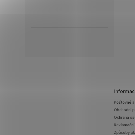
Z
á
p
a
t
Informac
í
Poštovné a
Obchodní 
Ochrana os
Reklamační
Způsoby pl