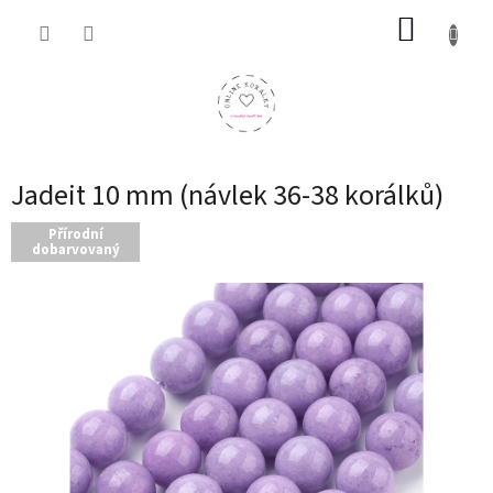
Přejít
NÁKUP
na
obsah
KOŠÍK
Jadeit 10 mm (návlek 36-38 korálků)
Přírodní
dobarvovaný