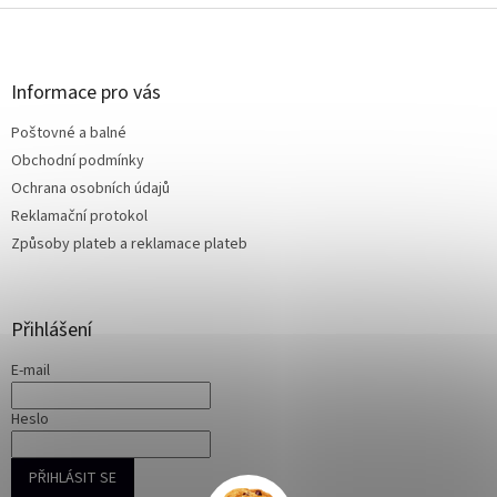
Z
á
p
a
Informace pro vás
t
Poštovné a balné
í
Obchodní podmínky
Ochrana osobních údajů
Reklamační protokol
Způsoby plateb a reklamace plateb
Přihlášení
E-mail
Heslo
PŘIHLÁSIT SE