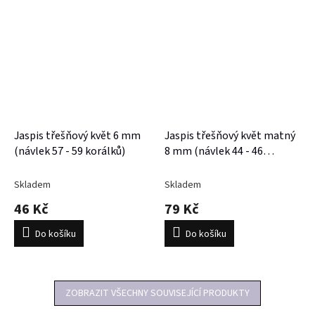
Jaspis třešňový květ 6 mm
Jaspis třešňový květ matný
(návlek 57 - 59 korálků)
8 mm (návlek 44 - 46
korálků)
Skladem
Skladem
46 Kč
79 Kč
Do košíku
Do košíku
ZOBRAZIT VŠECHNY SOUVISEJÍCÍ PRODUKTY