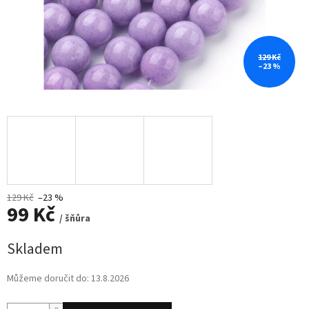
129 Kč
–23 %
129 Kč
–23 %
99 Kč
/ šňůra
Měrná
Skladem
cena:
Můžeme doručit do:
13.8.2026