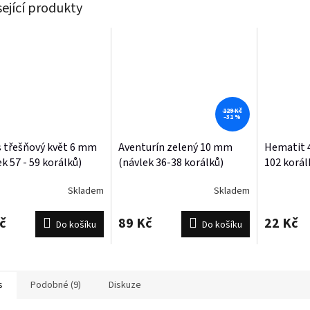
sející produkty
129 Kč
–31 %
s třešňový květ 6 mm
Aventurín zelený 10 mm
Hematit 
k 57 - 59 korálků)
(návlek 36-38 korálků)
102 korál
Skladem
Skladem
č
89 Kč
22 Kč
Do košíku
Do košíku
s
Podobné (9)
Diskuze