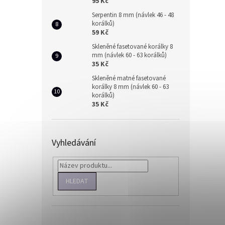
95 Kč
Serpentin 8 mm (návlek 46 - 48
korálků)
59 Kč
Skleněné fasetované korálky 8
mm (návlek 60 - 63 korálků)
35 Kč
Skleněné matné fasetované
korálky 8 mm (návlek 60 - 63
korálků)
35 Kč
Vyhledávání
HLEDAT