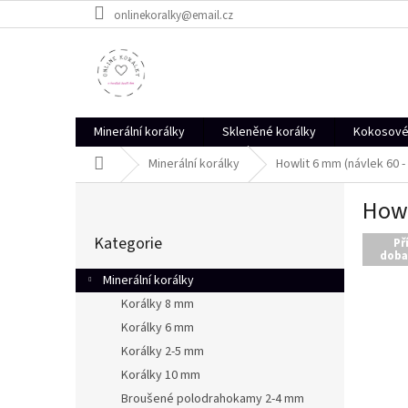
Přejít
onlinekoralky@email.cz
na
obsah
Minerální korálky
Skleněné korálky
Kokosové 
Domů
Minerální korálky
Howlit 6 mm (návlek 60 -
P
Howl
o
Přeskočit
s
Kategorie
kategorie
Př
t
doba
r
Minerální korálky
a
Korálky 8 mm
n
Korálky 6 mm
n
í
Korálky 2-5 mm
p
Korálky 10 mm
a
Broušené polodrahokamy 2-4 mm