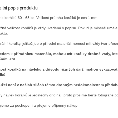
ailní popis produktu
ek korálků 60 - 63 ks. Velikost průtahu korálků je cca 1 mm.
ližná velikost korálků je vždy uvedená v popisu. Pokud je minerál uměl
uktu.
rální korálky, jelikož jde o přírodní materiál, nemusí mít vždy tvar přesn
edem k přírodnímu materiálu, mohou mít korálky drobné vady, kte
ěním, atd.
kost korálků na návleku z důvodu různých šarží mohou vykazovat 
lků.
žel není v našich silách těmto drobným nedokonalostem předch
ý návlek korálků je jedinečný originál, proto prosíme berte fotografie po
jeme za pochopení a přejeme příjemný nákup.