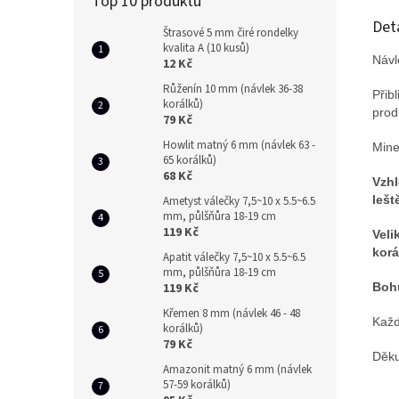
Top 10 produktů
Det
Štrasové 5 mm čiré rondelky
kvalita A (10 kusů)
Návl
12 Kč
Růženín 10 mm (návlek 36-38
Přib
korálků)
prod
79 Kč
Howlit matný 6 mm (návlek 63 -
Mine
65 korálků)
68 Kč
Vzhl
lešt
Ametyst válečky 7,5~10 x 5.5~6.5
mm, půlšňůra 18-19 cm
119 Kč
Veli
korá
Apatit válečky 7,5~10 x 5.5~6.5
mm, půlšňůra 18-19 cm
119 Kč
Bohu
Křemen 8 mm (návlek 46 - 48
Každ
korálků)
79 Kč
Děku
Amazonit matný 6 mm (návlek
57-59 korálků)