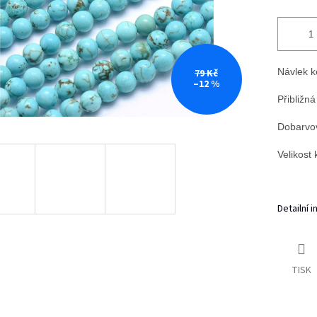
Návlek k
79 Kč
–12 %
Přibližná
Dobarvov
Velikost
Detailní 
TISK