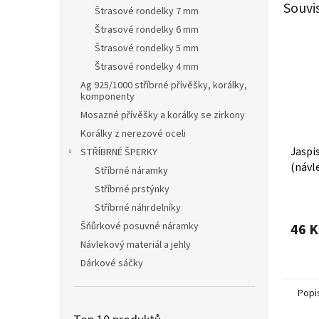
Souvi
Štrasové rondelky 7 mm
Štrasové rondelky 6 mm
Štrasové rondelky 5 mm
Štrasové rondelky 4 mm
Ag 925/1000 stříbrné přívěšky, korálky,
komponenty
Mosazné přívěšky a korálky se zirkony
Korálky z nerezové oceli
Jaspi
STŘÍBRNÉ ŠPERKY
(návle
Stříbrné náramky
Stříbrné prstýnky
Stříbrné náhrdelníky
Šňůrkové posuvné náramky
46 K
Návlekový materiál a jehly
Dárkové sáčky
Popi