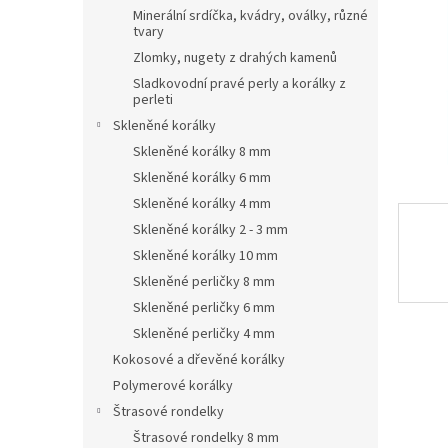
n
Minerální srdíčka, kvádry, oválky, různé
e
tvary
l
Zlomky, nugety z drahých kamenů
Sladkovodní pravé perly a korálky z
perleti
Skleněné korálky
Skleněné korálky 8 mm
Skleněné korálky 6 mm
Skleněné korálky 4 mm
Skleněné korálky 2 - 3 mm
Skleněné korálky 10 mm
Skleněné perličky 8 mm
Skleněné perličky 6 mm
Skleněné perličky 4 mm
Kokosové a dřevěné korálky
Polymerové korálky
Štrasové rondelky
Štrasové rondelky 8 mm