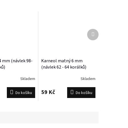
Další
produkt
4 mm (návlek 98-
Karneol matný 6 mm
ků)
(návlek 62 - 64 korálků)
Skladem
Skladem
59 Kč
Do košíku
Do košíku