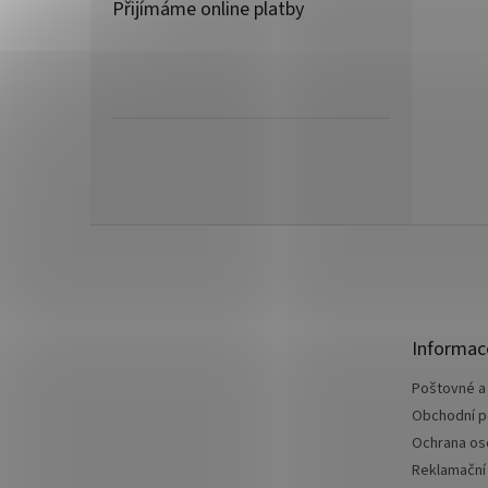
Přijímáme online platby
Z
á
p
a
t
Informac
í
Poštovné a
Obchodní 
Ochrana os
Reklamační