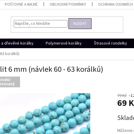
POŠTOVNÉ A BALNÉ
OBCHODNÍ PODMÍNKY
OCHRANA OSOBNÍCH
HLEDAT
a dřevěné korálky
Polymerové korálky
Štrasové rondelky
 63 korálků)
it 6 mm (návlek 60 - 63 korálků)
írodní
rvovaný
79 Kč
–1
69 
Měrná
Skla
cena:
Můžeme d