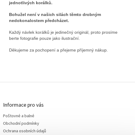
jednotlivých korálků.
Bohužel není v našich silách těmto drobným
nedokonalostem předcházet.
Každý návlek korálků je jedinečný originál, proto prosíme
berte fotografie pouze jako ilustrační.
Děkujeme za pochopení a přejeme příjemný nákup.
Z
á
p
a
Informace pro vás
t
Poštovné a balné
í
Obchodní podmínky
Ochrana osobních údajů