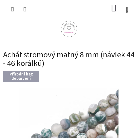
Přejít
NÁKUP
na
obsah
KOŠÍK
Achát stromový matný 8 mm (návlek 44
- 46 korálků)
Přírodní bez
dobarvení