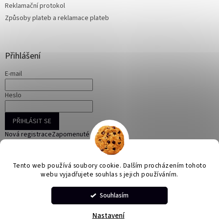
Reklamační protokol
Způsoby plateb a reklamace plateb
Přihlášení
E-mail
Heslo
PŘIHLÁSIT SE
Nová registrace
Zapomenuté heslo
Tento web používá soubory cookie. Dalším procházením tohoto
webu vyjadřujete souhlas s jejich používáním.
Vytvořil Shoptet
Souhlasím
Copyright 2026
ONLINE KORÁLKY
. Všechna práva vyhrazena.
Nastavení