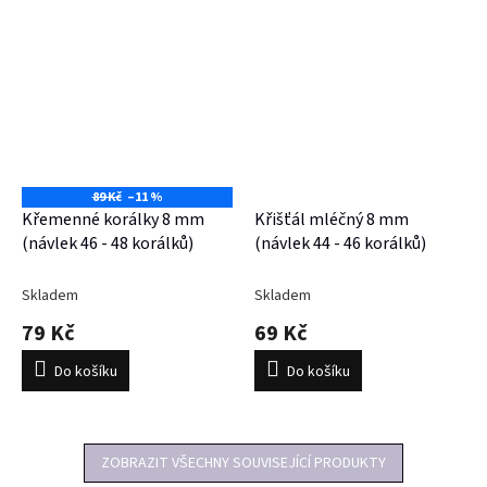
89 Kč
–11 %
Křemenné korálky 8 mm
Křišťál mléčný 8 mm
(návlek 46 - 48 korálků)
(návlek 44 - 46 korálků)
Skladem
Skladem
79 Kč
69 Kč
Do košíku
Do košíku
ZOBRAZIT VŠECHNY SOUVISEJÍCÍ PRODUKTY