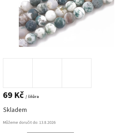
69 Kč
/ šňůra
Měrná
Skladem
cena:
Můžeme doručit do:
13.8.2026